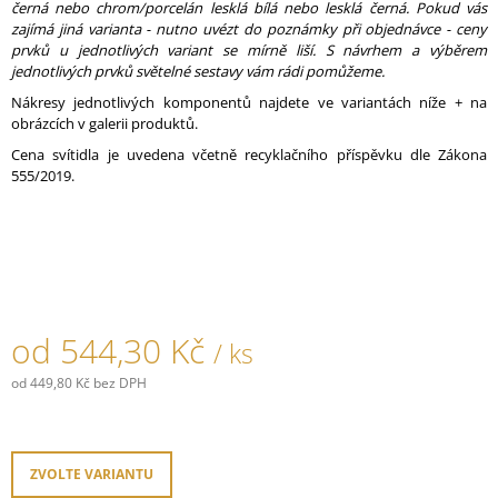
černá nebo chrom/porcelán lesklá bílá nebo lesklá černá. Pokud vás
J
zajímá jiná varianta - nutno uvézt do poznámky při objednávce - ceny
E
prvků u jednotlivých variant se mírně liší. S návrhem a výběrem
M
jednotlivých prvků světelné sestavy vám rádi pomůžeme.
E
Nákresy jednotlivých komponentů najdete ve variantách níže + na
obrázcích v galerii produktů.
KABELOVÁ
ÚCHYTKA
Cena svítidla je uvedena včetně recyklačního příspěvku dle Zákona
PORCELÁNOVÁ
555/2019.
HNĚDÁ
45,30
Kč
od
544,30 Kč
/ ks
od
449,80 Kč
bez DPH
Měrná
cena:
ZVOLTE VARIANTU