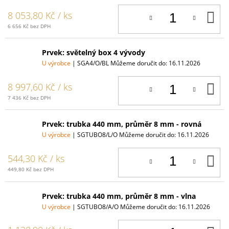
D
8 053,80 Kč
/ ks
K
6 656 Kč bez DPH
Prvek: světelný box 4 vývody
U výrobce
| SGA4/O/BL
Můžeme doručit do:
16.11.2026
D
8 997,60 Kč
/ ks
K
7 436 Kč bez DPH
Prvek: trubka 440 mm, průměr 8 mm - rovná
U výrobce
| SGTUBO8/L/O
Můžeme doručit do:
16.11.2026
D
544,30 Kč
/ ks
K
449,80 Kč bez DPH
Prvek: trubka 440 mm, průměr 8 mm - vlna
U výrobce
| SGTUBO8/A/O
Můžeme doručit do:
16.11.2026