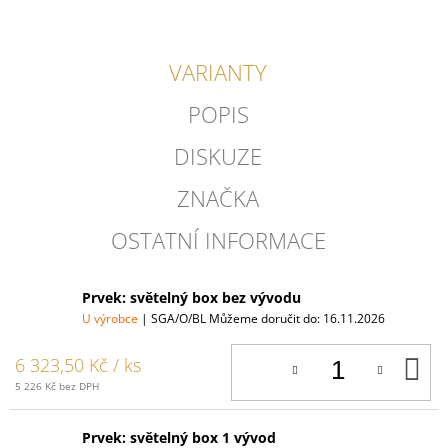
VARIANTY
POPIS
DISKUZE
ZNAČKA
OSTATNÍ INFORMACE
Prvek: světelný box bez vývodu
U výrobce
| SGA/O/BL
Můžeme doručit do:
16.11.2026
D
6 323,50 Kč
/ ks
K
5 226 Kč bez DPH
Prvek: světelný box 1 vývod