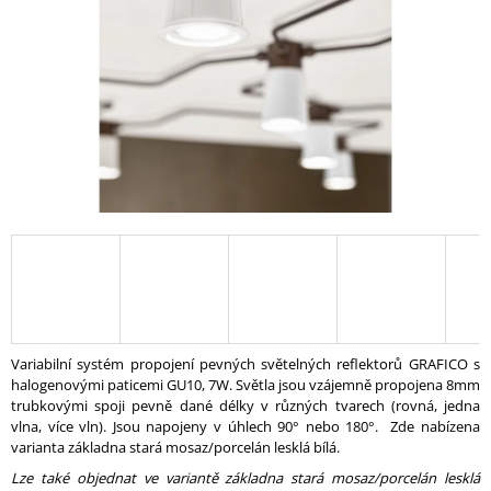
A
J
Í
T
?
HLEDAT
D
O
Variabilní systém propojení pevných světelných reflektorů GRAFICO s
P
halogenovými paticemi GU10, 7W. Světla jsou vzájemně propojena 8mm
O
trubkovými spoji pevně dané délky v různých tvarech (rovná, jedna
R
vlna, více vln). Jsou napojeny v úhlech 90° nebo 180°. Zde nabízena
U
varianta základna stará mosaz/porcelán lesklá bílá.
Č
Lze také objednat ve variantě základna stará mosaz/porcelán lesklá
U