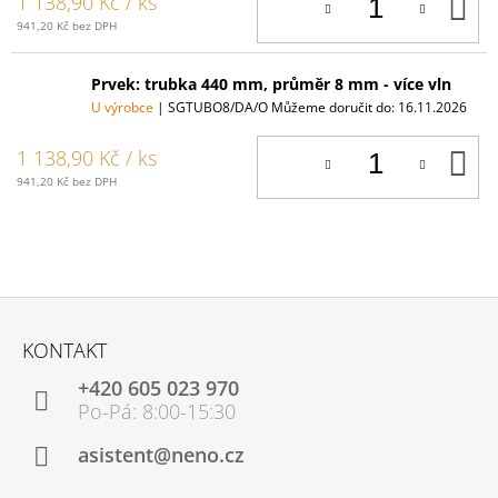
D
1 138,90 Kč
/ ks
K
941,20 Kč bez DPH
Prvek: trubka 440 mm, průměr 8 mm - více vln
U výrobce
| SGTUBO8/DA/O
Můžeme doručit do:
16.11.2026
D
1 138,90 Kč
/ ks
K
941,20 Kč bez DPH
Z
Á
KONTAKT
P
+420 605 023 970
A
T
Í
asistent@neno.cz