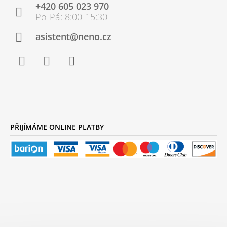
+420 605 023 970
A
T
Í
asistent@neno.cz
Facebook
Instagram
YouTube
PŘIJÍMÁME ONLINE PLATBY