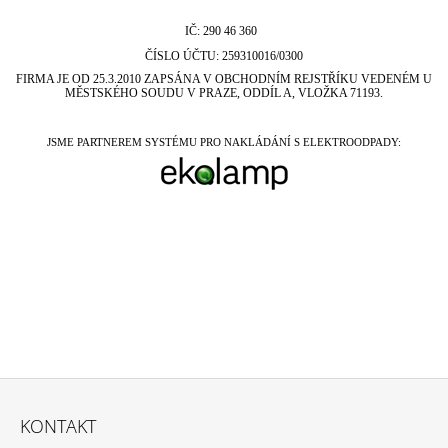
J
IČ: 290 46 360
E
M
ČÍSLO ÚČTU: 259310016/0300
E
FIRMA JE OD 25.3.2010 ZAPSÁNA V OBCHODNÍM REJSTŘÍKU VEDENÉM U
MĚSTSKÉHO SOUDU V PRAZE, ODDÍL A, VLOŽKA 71193.
PORCELÁNOVÁ
ZÁSUVKA
JSME PARTNEREM SYSTÉMU PRO NAKLÁDÁNÍ S ELEKTROODPADY:
GARBY
COLONIAL/BÍLÁ
879,90
Kč
Z
Á
KONTAKT
P