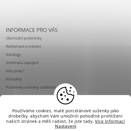
INFORMACE PRO VÁS
Obchodní podmínky
Reklamace a vrácení
Katalogy
Schémata zapojení
Kdo jsme ?
Kontakty
Podmínky ochrany osobních údajů
💡 Poslední šance nakoupit svítidla Aldo Bernardi za
Používáme cookies, malé porcelánové sušenky jako
© 2026 NeNo design. Všechna práva vyhrazena.
Vytvořil Shoptet
současné ceny! Od 1. 9. 2026 dojde ke zvýšení cen
drobečky, abychom Vám umožnili pohodlné prohlížení
Upravit nastavení cookies
svítidel Aldo Bernardi až o 10 % v důsledku
našich stránek a měli radost, že jste tady.
Více informací
rostoucích cen materiálů, energií, dopravy a
Nastavení
výrobních nákladů. ⏳ Pokud plánujete projekt,