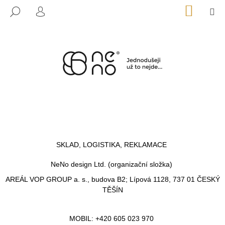
K
Přejít
NÁKUP
M
HLEDAT
na
KOŠÍK
O
PŘIHLÁŠENÍ
ZPĚT
ZPĚT
obsah
Š
Í
C
K
O
P
O
T
Ř
E
B
SKLAD, LOGISTIKA, REKLAMACE
U
NeNo design Ltd. (organizační složka)
J
AREÁL VOP GROUP a. s., budova B2; Lípová 1128, 737 01 ČESKÝ
E
TĚŠÍN
T
E
MOBIL: +420 605 023 970
N