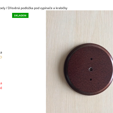
789,30 Kč
45,30 Kč
bely
/
Dřevěná podložka pod vypínače a krabičky
SKLADEM
 a
O
 a
vé