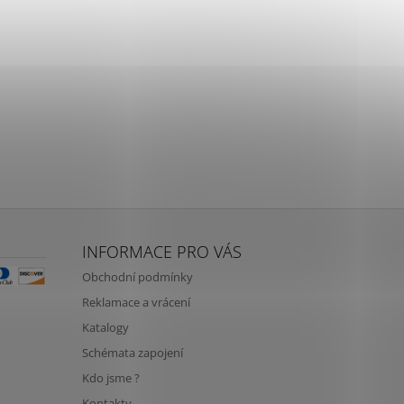
INFORMACE PRO VÁS
Obchodní podmínky
Reklamace a vrácení
Katalogy
Schémata zapojení
Kdo jsme ?
Kontakty