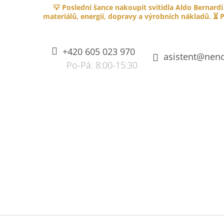
K
Přejít
💡 Poslední šance nakoupit svítidla Aldo Bernardi
na
O
materiálů, energií, dopravy a výrobních nákladů. ⏳ P
ZPĚT
ZPĚT
obsah
DO
DO
Š
OBCHODU
OBCHODU
Í
+420 605 023 970
K
asistent@neno
SPLÉTANÝ KABEL PVC 750V S
OHNIVZDORNOU IZOLACÍ - HNĚDÝ