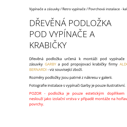
160,40 Kč
Domů
Vypínače a zásuvky
/
Retro vypínače
/
Povrchová instalace - ka
DŘEVĚNÁ PODLOŽKA
POD VYPÍNAČE A
KRABIČKY
Dřevěná podložka určená k montáži pod vypínače
zásuvky
GARBY
a pod propojovací krabičky firmy
ALD
BERNARDI
- viz související zboží.
Rozměry podložky jsou patrné z nákresu v galerii.
Fotografie instalace s vypínači Garby je pouze ilustrativní.
POZOR - podložka je pouze estetickým doplňkem
neslouží jako izolační vrstva v případě montáže na hořla
povrchy.