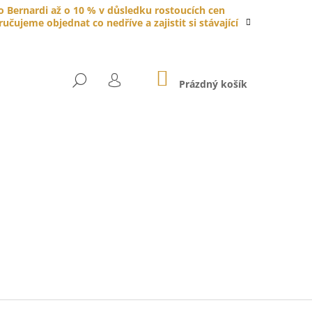
do Bernardi až o 10 % v důsledku rostoucích cen
čujeme objednat co nedříve a zajistit si stávající
NÁKUPNÍ
HLEDAT
KOŠÍK
Prázdný košík
PŘIHLÁŠENÍ
YTKA PORCELÁNOVÁ