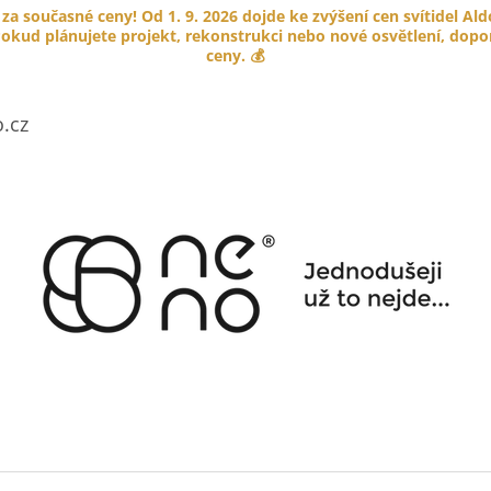
 za současné ceny! Od 1. 9. 2026 dojde ke zvýšení cen svítidel Al
okud plánujete projekt, rekonstrukci nebo nové osvětlení, doporu
ceny. 💰
CO POTŘEBUJETE NAJÍT?
.cz
HLEDAT
DOPORUČUJEME
PORCELÁNOVÉ TLAČÍTKO GARBY
KABELOVÁ ÚCH
COLONIAL
HNĚDÁ