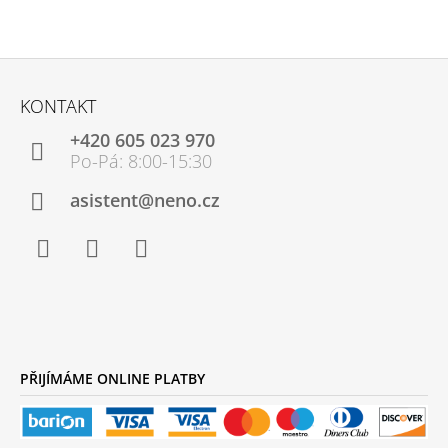
Z
Á
KONTAKT
P
+420 605 023 970
A
T
Í
asistent@neno.cz
Facebook
Instagram
YouTube
PŘIJÍMÁME ONLINE PLATBY