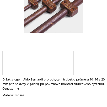
A
J
Í
T
?
HLEDAT
D
O
Držák s logem Aldo Bernardi pro uchycení trubek o průměru 10, 16 a 20
P
mm (viz nákresy v galerii) při povrchové montáži trubkového systému.
O
Cena za 1 ks.
R
Materiál mosaz.
U
Č
U