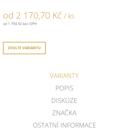
J
E
od
2 170,70 Kč
/ ks
M
E
od
1 794 Kč
bez DPH
Měrná
cena:
PORCELÁNOVÉ
TLAČÍTKO
GARBY
ZVOLTE VARIANTU
COLONIAL
789,30
Kč
VARIANTY
POPIS
DISKUZE
ZNAČKA
OSTATNÍ INFORMACE