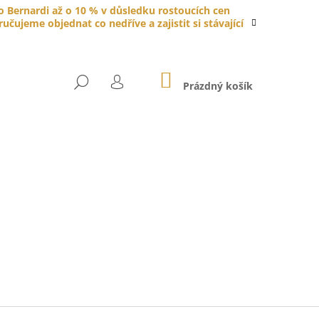
do Bernardi až o 10 % v důsledku rostoucích cen
čujeme objednat co nedříve a zajistit si stávající
NÁKUPNÍ
HLEDAT
KOŠÍK
Prázdný košík
PŘIHLÁŠENÍ
YTKA PORCELÁNOVÁ