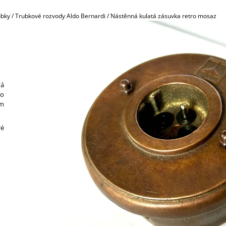
789,30 Kč
45,30 Kč
ubky
/
Trubkové rozvody Aldo Bernardi
/
Nástěnná kulatá zásuvka retro mosaz
vá
no
ím
ré