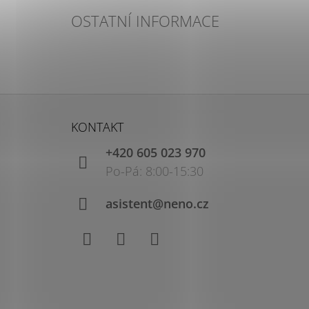
OSTATNÍ INFORMACE
Z
Á
KONTAKT
P
+420 605 023 970
A
T
Í
asistent@neno.cz
Facebook
Instagram
YouTube