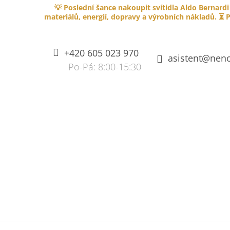
K
Přejít
💡 Poslední šance nakoupit svítidla Aldo Bernardi
na
O
materiálů, energií, dopravy a výrobních nákladů. ⏳ P
ZPĚT
ZPĚT
obsah
DO
DO
Š
OBCHODU
OBCHODU
Í
+420 605 023 970
K
asistent@neno
SPLÉTANÝ KABEL PVC 750V S
OHNIVZDORNOU IZOLACÍ - HNĚDÝ