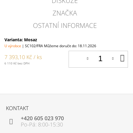
DISKUZE
ZNAČKA
OSTATNÍ INFORMACE
Varianta: Mosaz
U výrobce
| SC102/FRA
Můžeme doručit do:
18.11.2026
D
7 393,10 Kč
/ ks
K
6 110 Kč bez DPH
Z
Á
KONTAKT
P
+420 605 023 970
A
T