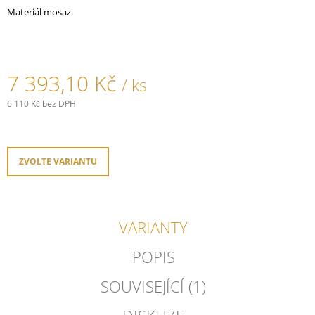
J
Materiál mosaz.
E
M
E
7 393,10 Kč
/ ks
PORCELÁNOVÁ
ZÁSUVKA
6 110 Kč bez DPH
GARBY
Měrná
COLONIAL/BÍLÁ
cena:
879,90
Kč
ZVOLTE VARIANTU
VARIANTY
POPIS
SOUVISEJÍCÍ (1)