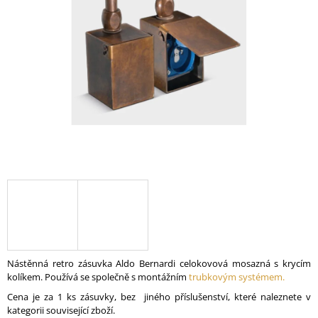
A
J
Í
T
?
HLEDAT
D
O
P
O
Nástěnná retro zásuvka Aldo Bernardi celokovová mosazná s krycím
R
kolíkem. Používá se společně s montážním
trubkovým systémem.
U
Cena je za 1 ks zásuvky, bez jiného příslušenství, které naleznete v
Č
kategorii související zboží.
U