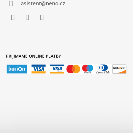
Í
asistent@neno.cz
Facebook
Instagram
YouTube
PŘIJÍMÁME ONLINE PLATBY