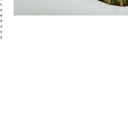
i,
ho
se
né
na
o
ný