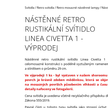
160,40 Kč
Domů
Svítidla
/
Retro svítidla
/
Retro mosazné nástěnné lampy
/
Nástě
NÁSTĚNNÉ RETRO
RUSTIKÁLNÍ SVÍTIDLO
LINEA CIVETTA 1 -
VÝPRODEJ
Nástěnné retro rustikální svítidlo Linea Civetta 1
celomosazné konstrukci s podélně vyztuženým ramene
a stínítkem o průměru 29 cm.
Ve výprodeji 1 ks - byl vystaven v našem shoroomu
povrch je krásně zdoben měděnkou, která se obje
na mosazných površích působením vlhkosti a času
detaily nafoceny ve fotogalerii.
Cena svítidla je uvedena včetně recyklačního příspěvku d
Zákona 555/2019.
Pevné části u tohoto typu svítidla jako stropní úchyt