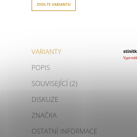
ZVOLTE VARIANTU
VARIANTY
stínít
Vyprod
POPIS
SOUVISEJÍCÍ (2)
DISKUZE
ZNAČKA
OSTATNÍ INFORMACE