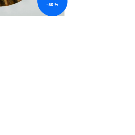
–50 %