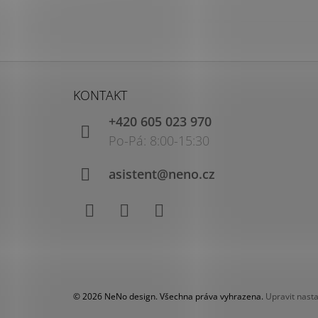
Z
Á
KONTAKT
P
+420 605 023 970
A
T
Í
asistent@neno.cz
Facebook
Instagram
YouTube
© 2026 NeNo design. Všechna práva vyhrazena.
Upravit nast