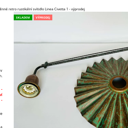
789,30 Kč
45,30 Kč
nné retro rustikální svítidlo Linea Civetta 1 - výprodej
SKLADEM
VÝPRODEJ
 v
m.
 -
ví
 -
le
 a