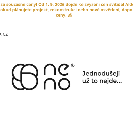
 za současné ceny! Od 1. 9. 2026 dojde ke zvýšení cen svítidel Al
okud plánujete projekt, rekonstrukci nebo nové osvětlení, doporu
ceny. 💰
CO POTŘEBUJETE NAJÍT?
.cz
HLEDAT
DOPORUČUJEME
PORCELÁNOVÉ TLAČÍTKO GARBY
KABELOVÁ ÚCH
COLONIAL
HNĚDÁ