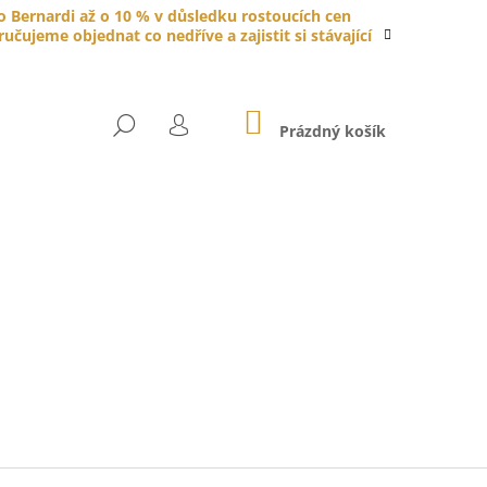
do Bernardi až o 10 % v důsledku rostoucích cen
čujeme objednat co nedříve a zajistit si stávající
NÁKUPNÍ
HLEDAT
KOŠÍK
Prázdný košík
PŘIHLÁŠENÍ
YTKA PORCELÁNOVÁ