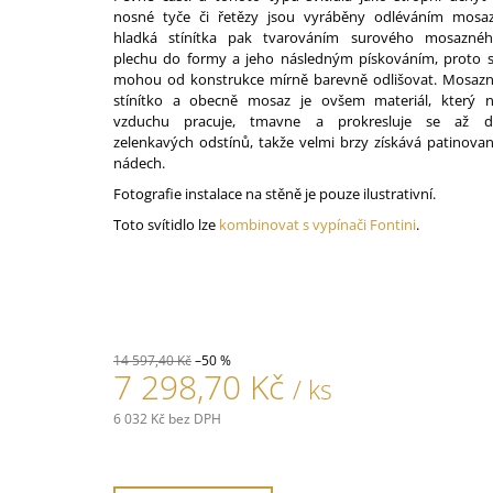
nosné tyče či řetězy jsou vyráběny odléváním mosaz
hladká stínítka pak tvarováním surového mosazné
plechu do formy a jeho následným pískováním, proto 
mohou od konstrukce mírně barevně odlišovat. Mosaz
stínítko a obecně mosaz je ovšem materiál, který 
vzduchu pracuje, tmavne a prokresluje se až d
zelenkavých odstínů, takže velmi brzy získává patinova
nádech.
Fotografie instalace na stěně je pouze ilustrativní.
Toto svítidlo lze
kombinovat s vypínači Fontini
.
14 597,40 Kč
–50 %
7 298,70 Kč
/ ks
6 032 Kč bez DPH
Měrná
cena: