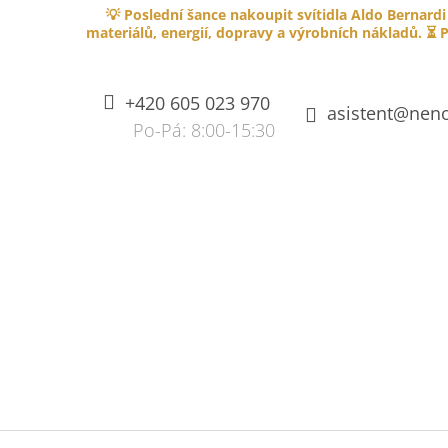
K
Přejít
💡 Poslední šance nakoupit svítidla Aldo Bernardi
na
O
materiálů, energií, dopravy a výrobních nákladů. ⏳ P
ZPĚT
ZPĚT
obsah
DO
DO
Š
OBCHODU
OBCHODU
Í
+420 605 023 970
K
asistent@neno
SPLÉTANÝ KABEL PVC 750V S
OHNIVZDORNOU IZOLACÍ - HNĚDÝ