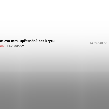
ko: 290 mm, upřesnění: bez krytu
14 597,40 Kč
áno
| 11.208/P29V