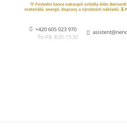
K
Přejít
💡 Poslední šance nakoupit svítidla Aldo Bernardi
na
O
materiálů, energií, dopravy a výrobních nákladů. ⏳ P
ZPĚT
ZPĚT
obsah
DO
DO
Š
OBCHODU
OBCHODU
Í
+420 605 023 970
K
asistent@neno
SPLÉTANÝ KABEL PVC 750V S
OHNIVZDORNOU IZOLACÍ - HNĚDÝ