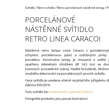
160,40 Kč
Domů
Svítidla
/
Retro svítidla
/
Retro porcelánové nástěnné lampy
/
P
PORCELÁNOVÉ
NÁSTĚNNÉ SVÍTIDLO
RETRO LINEA CARACOI
Nástěnná retro lampa Linea Caracoi s porcelánov
úchytem, porcelánovou paticí a ozdobnými prvky
porcelánu. Konstrukce lampy je mosazná a světlo 
opatřeno skleněným stínítkem (Ø 14,5 cm) ve dv
tvarových provedeních (závoj, hladké broušené). Možno
modrého dekorování na porcelánových prvcích svítidla.
Cena svítidla je uvedena včetně recyklačního příspěvku d
Zákona 555/2019.
Toto svítidlo lze
kombinovat s vypínači Fontini
.
Fotografie produktu jsou pouze ilustrativní.