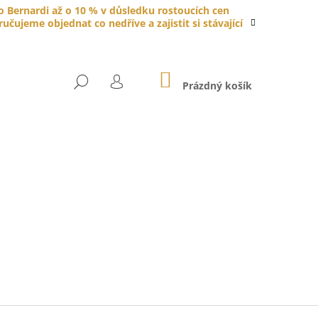
do Bernardi až o 10 % v důsledku rostoucích cen
čujeme objednat co nedříve a zajistit si stávající
NÁKUPNÍ
HLEDAT
KOŠÍK
Prázdný košík
PŘIHLÁŠENÍ
YTKA PORCELÁNOVÁ