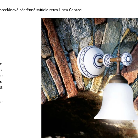
789,30 Kč
45,30 Kč
orcelánové nástěnné svítidlo retro Linea Caracoi
ým
 z
je
ou
st
le