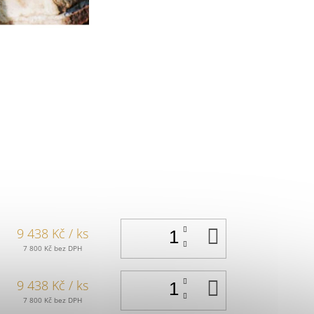
DO
9 438 Kč
/ ks
KOŠÍKU
7 800 Kč bez DPH
DO
9 438 Kč
/ ks
KOŠÍKU
7 800 Kč bez DPH