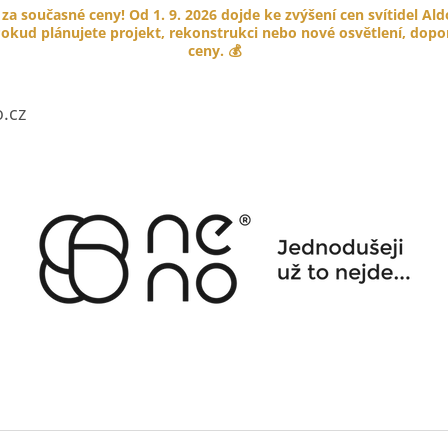
 za současné ceny! Od 1. 9. 2026 dojde ke zvýšení cen svítidel Al
okud plánujete projekt, rekonstrukci nebo nové osvětlení, doporu
ceny. 💰
CO POTŘEBUJETE NAJÍT?
.cz
HLEDAT
DOPORUČUJEME
PORCELÁNOVÉ TLAČÍTKO GARBY
KABELOVÁ ÚCH
COLONIAL
HNĚDÁ