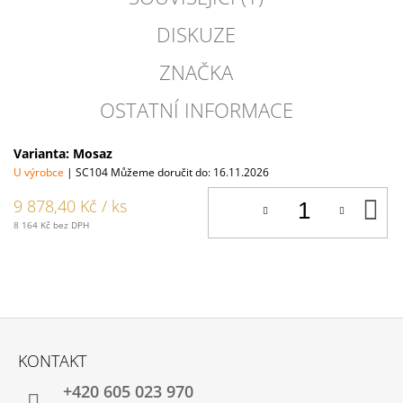
DISKUZE
ZNAČKA
OSTATNÍ INFORMACE
Varianta: Mosaz
U výrobce
| SC104
Můžeme doručit do:
16.11.2026
D
9 878,40 Kč
/ ks
K
8 164 Kč bez DPH
Z
Á
KONTAKT
P
+420 605 023 970
A