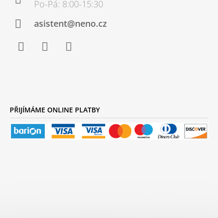
T
Í
asistent@neno.cz
Facebook
Instagram
YouTube
PŘIJÍMÁME ONLINE PLATBY