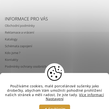
INFORMACE PRO VÁS
Obchodní podmínky
Reklamace a vrácení
Katalogy
Schémata zapojení
Kdo jsme ?
Kontakty
Podmínky ochrany osobních údajů
💡 Poslední šance nakoupit svítidla Aldo Bernardi za
Používáme cookies, malé porcelánové sušenky jako
© 2026 NeNo design. Všechna práva vyhrazena.
Vytvořil Shoptet
současné ceny! Od 1. 9. 2026 dojde ke zvýšení cen
drobečky, abychom Vám umožnili pohodlné prohlížení
Upravit nastavení cookies
svítidel Aldo Bernardi až o 10 % v důsledku
našich stránek a měli radost, že jste tady.
Více informací
rostoucích cen materiálů, energií, dopravy a
Nastavení
výrobních nákladů. ⏳ Pokud plánujete projekt,
rekonstrukci nebo nové osvětlení, doporučujeme