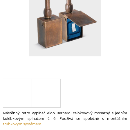
A
J
Í
T
?
HLEDAT
D
O
P
O
R
Nástěnný retro vypínač Aldo Bernardi celokovový mosazný s jedním
U
kolébkovým spínačem č. 6. Používá se společně s montážním
Č
trubkovým systémem.
U