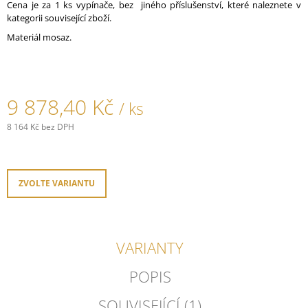
Cena je za 1 ks vypínače, bez jiného příslušenství, které naleznete v
J
kategorii související zboží.
E
M
Materiál mosaz.
E
RÁMEČEK
GARBY
9 878,40 Kč
COLONIAL
/ ks
PORCELÁNOVÝ/
8 164 Kč bez DPH
ČERNÁ
Měrná
777,40
cena:
Kč
ZVOLTE VARIANTU
VARIANTY
POPIS
SOUVISEJÍCÍ (1)