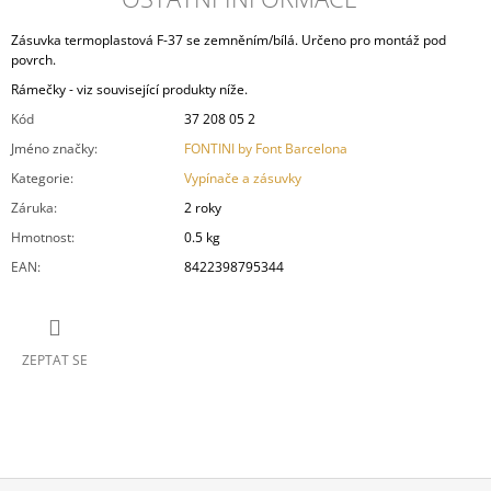
Zásuvka termoplastová F-37 se zemněním/bílá. Určeno pro montáž pod
povrch.
Rámečky - viz související produkty níže.
Kód
37 208 05 2
Jméno značky
:
FONTINI by Font Barcelona
Kategorie
:
Vypínače a zásuvky
Záruka
:
2 roky
Hmotnost
:
0.5 kg
EAN
:
8422398795344
ZEPTAT SE