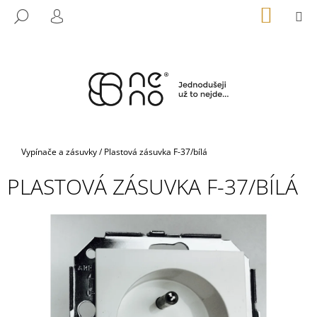
K
Přejít
NÁKUP
M
HLEDAT
na
KOŠÍK
O
PŘIHLÁŠENÍ
ZPĚT
ZPĚT
obsah
Š
Í
C
K
O
P
O
T
Domů
Vypínače a zásuvky
/
Plastová zásuvka F-37/bílá
Ř
PLASTOVÁ ZÁSUVKA F-37/BÍLÁ
E
B
U
J
E
T
E
N