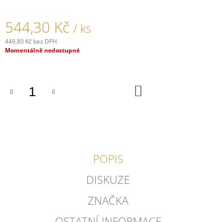
J
E
544,30 Kč
/ ks
M
E
449,80 Kč bez DPH
Měrná
Momentálně nedostupné
PORCELÁNOVÁ
cena:
ZÁSUVKA
GARBY
COLONIAL/BÍLÁ
DO
KOŠÍKU
879,90
Kč
POPIS
DISKUZE
ZNAČKA
OSTATNÍ INFORMACE