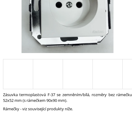
A
J
Í
T
?
HLEDAT
D
Zásuvka termoplastová F-37 se zemněním/bílá, rozměry bez rámečku
O
52x52 mm (s rámečkem 90x90 mm).
P
Rámečky - viz související produkty níže.
O
R
U
Č
U