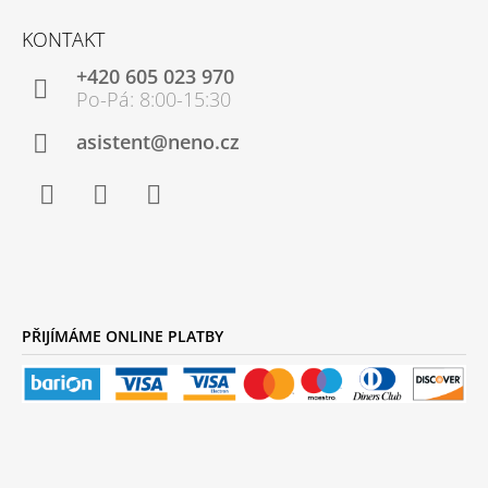
Z
Á
KONTAKT
P
+420 605 023 970
A
T
Í
asistent@neno.cz
Facebook
Instagram
YouTube
PŘIJÍMÁME ONLINE PLATBY