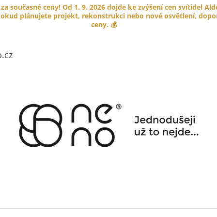
 za současné ceny! Od 1. 9. 2026 dojde ke zvýšení cen svítidel Al
okud plánujete projekt, rekonstrukci nebo nové osvětlení, doporu
ceny. 💰
CO POTŘEBUJETE NAJÍT?
.cz
HLEDAT
DOPORUČUJEME
PORCELÁNOVÉ TLAČÍTKO GARBY
KABELOVÁ ÚCH
COLONIAL
HNĚDÁ