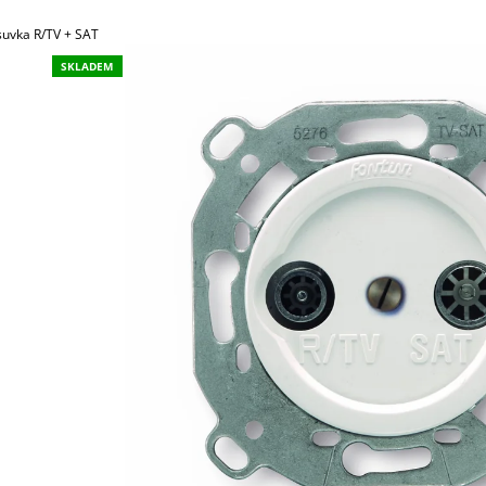
789,30 Kč
45,30 Kč
suvka R/TV + SAT
SKLADEM