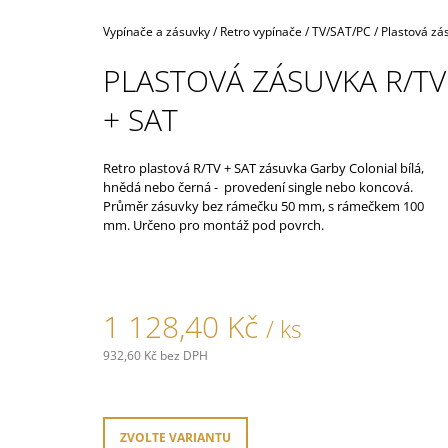
160,40 Kč
Domů
Vypínače a zásuvky
/
Retro vypínače
/
TV/SAT/PC
/
Plastová zá
PLASTOVÁ ZÁSUVKA R/TV
+ SAT
Retro plastová R/TV + SAT zásuvka Garby Colonial bílá,
hnědá nebo černá - provedení single nebo koncová.
Průměr zásuvky bez rámečku 50 mm, s rámečkem 100
mm. Určeno pro montáž pod povrch.
1 128,40 Kč
/ ks
932,60 Kč bez DPH
Měrná
cena:
ZVOLTE VARIANTU