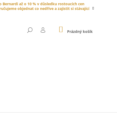
do Bernardi až o 10 % v důsledku rostoucích cen
čujeme objednat co nedříve a zajistit si stávající
NÁKUPNÍ
HLEDAT
KOŠÍK
Prázdný košík
PŘIHLÁŠENÍ
YTKA PORCELÁNOVÁ