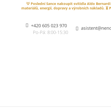
K
Přejít
💡 Poslední šance nakoupit svítidla Aldo Bernardi
na
O
materiálů, energií, dopravy a výrobních nákladů. ⏳ P
ZPĚT
ZPĚT
obsah
DO
DO
Š
OBCHODU
OBCHODU
Í
+420 605 023 970
K
asistent@neno
SPLÉTANÝ KABEL PVC 750V S
OHNIVZDORNOU IZOLACÍ - HNĚDÝ