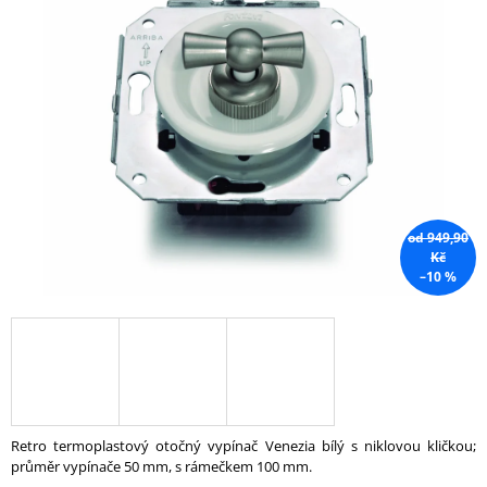
A
J
Í
T
?
od 949,90
HLEDAT
Kč
–10 %
D
O
P
O
R
U
Retro termoplastový otočný vypínač Venezia bílý s niklovou kličkou;
Č
průměr vypínače 50 mm, s rámečkem 100 mm.
U