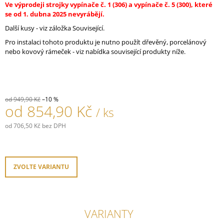
Ve výprodeji strojky vypínače č. 1 (306) a vypínače č. 5 (300), které
J
se od 1. dubna 2025 nevyrábějí.
E
M
Další kusy - viz záložka Související.
E
Pro instalaci tohoto produktu je nutno použít dřevěný, porcelánový
nebo kovový rámeček - viz nabídka související produkty níže.
PORCELÁNOVÁ
ZÁSUVKA
GARBY
COLONIAL/BÍLÁ
879,90
od 949,90 Kč
–10 %
od
854,90 Kč
Kč
/ ks
od
706,50 Kč
bez DPH
Měrná
cena:
ZVOLTE VARIANTU
VARIANTY