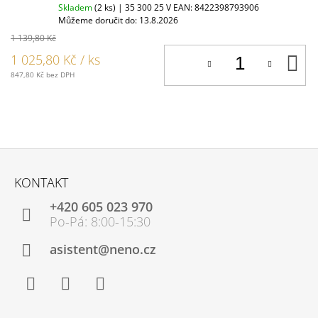
Skladem
(2 ks)
| 35 300 25 V
EAN:
8422398793906
Můžeme doručit do:
13.8.2026
1 139,80 Kč
D
1 025,80 Kč
/ ks
K
847,80 Kč bez DPH
Z
Á
KONTAKT
P
+420 605 023 970
A
T
Í
asistent@neno.cz
Facebook
Instagram
YouTube