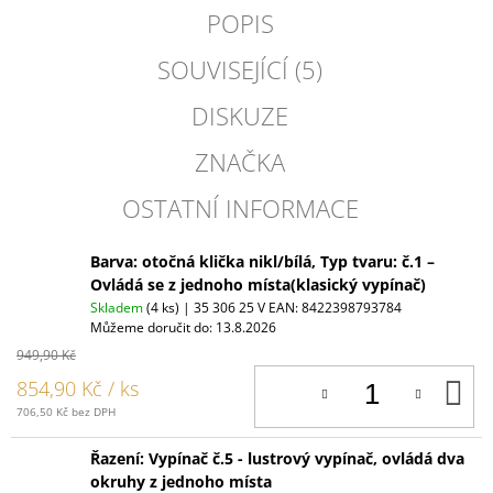
POPIS
SOUVISEJÍCÍ (5)
DISKUZE
ZNAČKA
OSTATNÍ INFORMACE
Barva: otočná klička nikl/bílá, Typ tvaru: č.1 –
Ovládá se z jednoho místa(klasický vypínač)
Skladem
(4 ks)
| 35 306 25 V
EAN:
8422398793784
Můžeme doručit do:
13.8.2026
949,90 Kč
D
854,90 Kč
/ ks
K
706,50 Kč bez DPH
Řazení: Vypínač č.5 - lustrový vypínač, ovládá dva
okruhy z jednoho místa