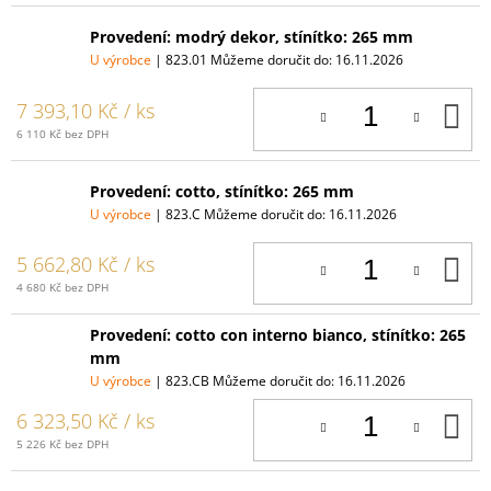
Provedení: modrý dekor, stínítko: 265 mm
U výrobce
| 823.01
Můžeme doručit do:
16.11.2026
D
7 393,10 Kč
/ ks
K
6 110 Kč bez DPH
Provedení: cotto, stínítko: 265 mm
U výrobce
| 823.C
Můžeme doručit do:
16.11.2026
D
5 662,80 Kč
/ ks
K
4 680 Kč bez DPH
Provedení: cotto con interno bianco, stínítko: 265
mm
U výrobce
| 823.CB
Můžeme doručit do:
16.11.2026
D
6 323,50 Kč
/ ks
K
5 226 Kč bez DPH