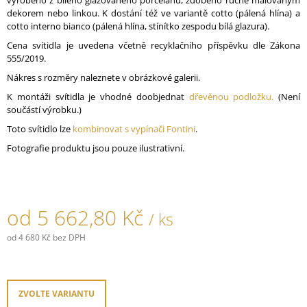
vyrobeno z bílého glazovaného porcelánu, zdobeno ručně malovaným
J
dekorem nebo linkou. K dostání též ve variantě cotto (pálená hlína) a
E
cotto interno bianco (pálená hlína, stínítko zespodu bílá glazura).
M
Cena svítidla je uvedena včetně recyklačního příspěvku dle Zákona
E
555/2019.
Nákres s rozměry naleznete v obrázkové galerii.
PORCELÁNOVÉ
TLAČÍTKO
K montáži svítidla je vhodné doobjednat
dřevěnou podložku.
(Není
GARBY
součástí výrobku.)
COLONIAL
Toto svítidlo lze
kombinovat s vypínači Fontini
.
789,30
Kč
Fotografie produktu jsou pouze ilustrativní.
od
5 662,80 Kč
/ ks
od
4 680 Kč
bez DPH
Měrná
cena:
ZVOLTE VARIANTU