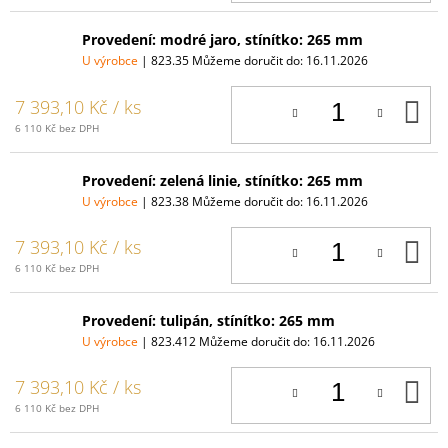
Provedení: modré jaro, stínítko: 265 mm
U výrobce
| 823.35
Můžeme doručit do:
16.11.2026
D
7 393,10 Kč
/ ks
K
6 110 Kč bez DPH
Provedení: zelená linie, stínítko: 265 mm
U výrobce
| 823.38
Můžeme doručit do:
16.11.2026
D
7 393,10 Kč
/ ks
K
6 110 Kč bez DPH
Provedení: tulipán, stínítko: 265 mm
U výrobce
| 823.412
Můžeme doručit do:
16.11.2026
D
7 393,10 Kč
/ ks
K
6 110 Kč bez DPH