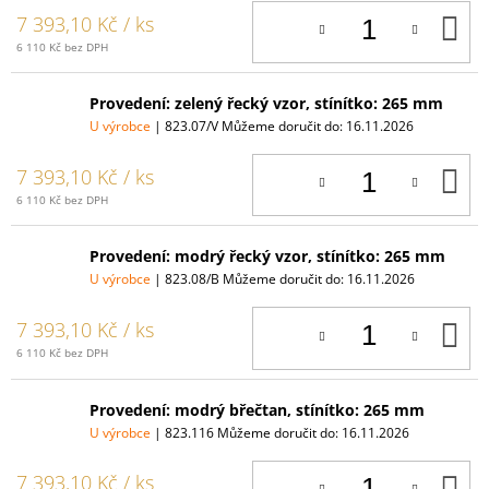
D
7 393,10 Kč
/ ks
K
6 110 Kč bez DPH
Provedení: zelený řecký vzor, stínítko: 265 mm
U výrobce
| 823.07/V
Můžeme doručit do:
16.11.2026
D
7 393,10 Kč
/ ks
K
6 110 Kč bez DPH
Provedení: modrý řecký vzor, stínítko: 265 mm
U výrobce
| 823.08/B
Můžeme doručit do:
16.11.2026
D
7 393,10 Kč
/ ks
K
6 110 Kč bez DPH
Provedení: modrý břečtan, stínítko: 265 mm
U výrobce
| 823.116
Můžeme doručit do:
16.11.2026
D
7 393,10 Kč
/ ks