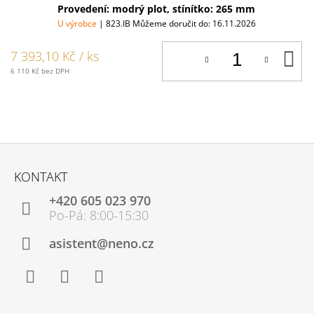
Provedení: modrý plot, stínítko: 265 mm
U výrobce
| 823.IB
Můžeme doručit do:
16.11.2026
D
7 393,10 Kč
/ ks
K
6 110 Kč bez DPH
Z
Á
KONTAKT
P
+420 605 023 970
A
T
Í
asistent@neno.cz
Facebook
Instagram
YouTube