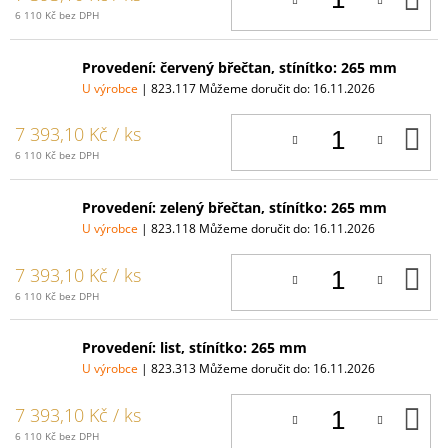
K
6 110 Kč bez DPH
Provedení: červený břečtan, stínítko: 265 mm
U výrobce
| 823.117
Můžeme doručit do:
16.11.2026
D
7 393,10 Kč
/ ks
K
6 110 Kč bez DPH
Provedení: zelený břečtan, stínítko: 265 mm
U výrobce
| 823.118
Můžeme doručit do:
16.11.2026
D
7 393,10 Kč
/ ks
K
6 110 Kč bez DPH
Provedení: list, stínítko: 265 mm
U výrobce
| 823.313
Můžeme doručit do:
16.11.2026
D
7 393,10 Kč
/ ks
K
6 110 Kč bez DPH