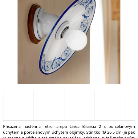
A
J
Í
T
?
HLEDAT
D
O
P
O
R
U
Přisazená nástěnná retro lampa Linea Bilancia 2 s porcelánovým
Č
úchytem a porcelánovým úchytem objímky. Stínítko (Ø 26,5 cm) je pak
U