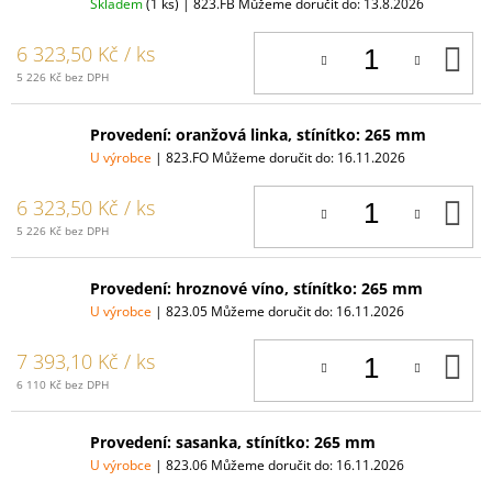
Skladem
(1 ks)
| 823.FB
Můžeme doručit do:
13.8.2026
D
6 323,50 Kč
/ ks
K
5 226 Kč bez DPH
Provedení: oranžová linka, stínítko: 265 mm
U výrobce
| 823.FO
Můžeme doručit do:
16.11.2026
D
6 323,50 Kč
/ ks
K
5 226 Kč bez DPH
Provedení: hroznové víno, stínítko: 265 mm
U výrobce
| 823.05
Můžeme doručit do:
16.11.2026
D
7 393,10 Kč
/ ks
K
6 110 Kč bez DPH
Provedení: sasanka, stínítko: 265 mm
U výrobce
| 823.06
Můžeme doručit do:
16.11.2026