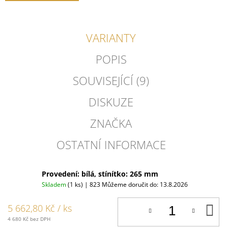
VARIANTY
POPIS
SOUVISEJÍCÍ (9)
DISKUZE
ZNAČKA
OSTATNÍ INFORMACE
Provedení: bílá, stínítko: 265 mm
Skladem
(1 ks)
| 823
Můžeme doručit do:
13.8.2026
D
5 662,80 Kč
/ ks
K
4 680 Kč bez DPH