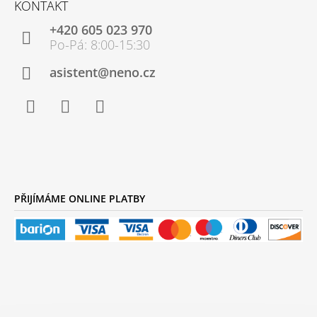
KONTAKT
P
+420 605 023 970
A
T
Í
asistent@neno.cz
Facebook
Instagram
YouTube
PŘIJÍMÁME ONLINE PLATBY