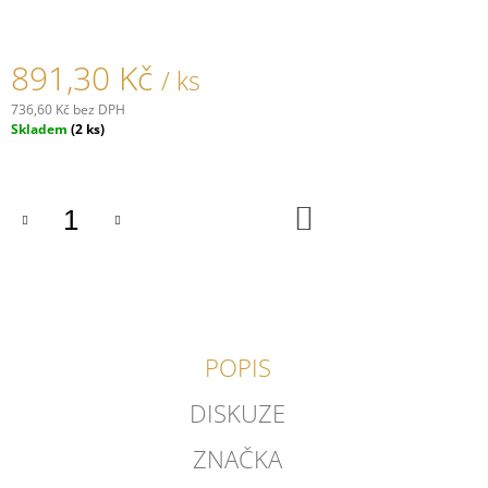
J
E
M
891,30 Kč
/ ks
E
736,60 Kč bez DPH
RÁMEČEK
Měrná
Skladem
(2 ks)
GARBY
cena:
COLONIAL
PORCELÁNOVÝ/
ČERNÁ
DO
KOŠÍKU
777,40
Kč
POPIS
DISKUZE
ZNAČKA