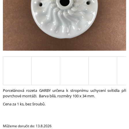
A
J
Í
T
?
HLEDAT
D
Porcelánová rozeta GARBY určena k stropnímu uchycení svítidla při
O
povrchové montáži. Barva bílá, rozměry 100 x 34 mm.
P
Cena za 1 ks, bez šroubů.
O
R
U
Č
Můžeme doručit do:
13.8.2026
U