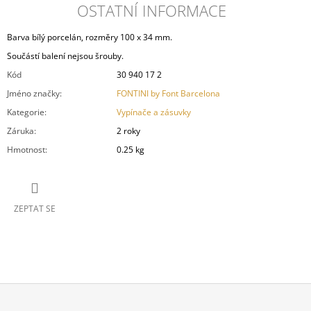
OSTATNÍ INFORMACE
Barva bílý porcelán, rozměry 100 x 34 mm.
Součástí balení nejsou šrouby.
Kód
30 940 17 2
Jméno značky
:
FONTINI by Font Barcelona
Kategorie
:
Vypínače a zásuvky
Záruka
:
2 roky
Hmotnost
:
0.25 kg
ZEPTAT SE
Z
Á