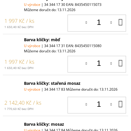
U výrobce
| 34 344 17 30
EAN:
8435450115073
Můžeme doručit do:
13.11.2026
D
1 997 Kč
/ ks
K
1 650,40 Kč bez DPH
Barva kličky: měď
U výrobce
| 34 344 17 31
EAN:
8435450115080
Můžeme doručit do:
13.11.2026
D
1 997 Kč
/ ks
K
1 650,40 Kč bez DPH
Barva kličky: stařená mosaz
U výrobce
| 34 344 17 83
Můžeme doručit do:
13.11.2026
D
2 142,40 Kč
/ ks
K
1 770,60 Kč bez DPH
Barva kličky: mosaz
U výrobce
| 34 344 17 84
Můžeme doručit do:
13.11.2026