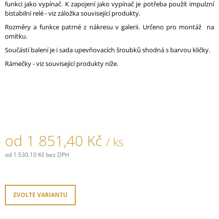
funkci jako vypínač. K zapojení jako vypínač je potřeba použít impulzní
J
bistabilní relé - viz záložka související produkty.
E
M
Rozměry a funkce patrné z nákresu v galerii. Určeno pro montáž na
E
omítku.
Součástí balení je i sada upevňovacích šroubků shodná s barvou kličky.
PORCELÁNOVÁ
Rámečky - viz související produkty níže.
ZÁSUVKA
GARBY
COLONIAL/BÍLÁ
879,90
Kč
od
1 851,40 Kč
/ ks
od
1 530,10 Kč
bez DPH
Měrná
cena:
ZVOLTE VARIANTU