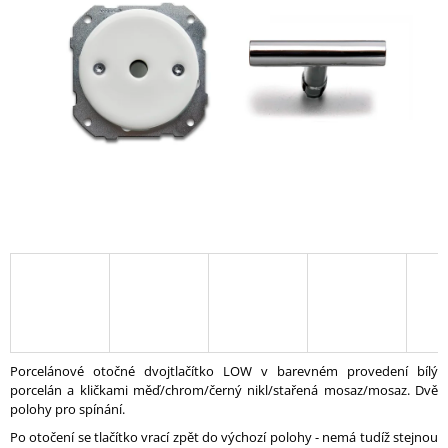
A
J
Í
T
?
HLEDAT
D
O
P
O
Porcelánové otočné dvojtlačítko LOW v barevném provedení bílý
R
porcelán a kličkami měď/chrom/černý nikl/stařená mosaz/mosaz.
Dvě
U
polohy pro spínání.
Č
Po otočení se tlačítko vrací zpět do výchozí polohy - nemá tudíž stejnou
U