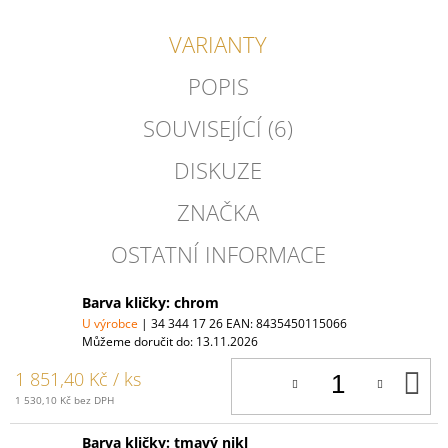
VARIANTY
POPIS
SOUVISEJÍCÍ (6)
DISKUZE
ZNAČKA
OSTATNÍ INFORMACE
Barva kličky: chrom
U výrobce
| 34 344 17 26
EAN:
8435450115066
Můžeme doručit do:
13.11.2026
D
1 851,40 Kč
/ ks
K
1 530,10 Kč bez DPH
Barva kličky: tmavý nikl