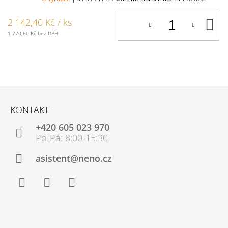
D
2 142,40 Kč
/ ks
K
1 770,60 Kč bez DPH
Z
Á
KONTAKT
P
+420 605 023 970
A
T
Í
asistent@neno.cz
Facebook
Instagram
YouTube