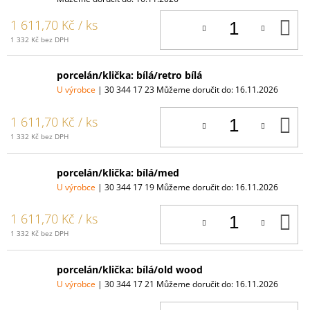
D
1 611,70 Kč
/ ks
K
1 332 Kč bez DPH
porcelán/klička: bílá/retro bílá
U výrobce
| 30 344 17 23
Můžeme doručit do:
16.11.2026
D
1 611,70 Kč
/ ks
K
1 332 Kč bez DPH
porcelán/klička: bílá/med
U výrobce
| 30 344 17 19
Můžeme doručit do:
16.11.2026
D
1 611,70 Kč
/ ks
K
1 332 Kč bez DPH
porcelán/klička: bílá/old wood
U výrobce
| 30 344 17 21
Můžeme doručit do:
16.11.2026