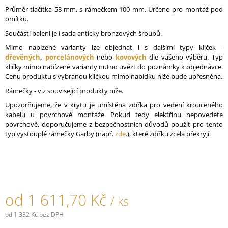
J
Průměr tlačítka 58 mm, s rámečkem 100 mm. Určeno pro montáž pod
E
omítku.
M
Součástí balení je i sada anticky bronzových šroubů.
E
Mimo nabízené varianty lze objednat i s dalšími typy kliček -
dřevěných
,
porcelánových
nebo
kovových
dle vašeho výběru. Typ
KABELOVÁ
kličky mimo nabízené varianty nutno uvézt do poznámky k objednávce.
ÚCHYTKA
Cenu produktu s vybranou kličkou mimo nabídku níže bude upřesněna.
PORCELÁNOVÁ
HNĚDÁ
Rámečky - viz související produkty níže.
45,30
Upozorňujeme, že v krytu je umístěna zdířka pro vedení krouceného
Kč
kabelu u povrchové montáže. Pokud tedy elektřinu nepovedete
povrchově, doporučujeme z bezpečnostních důvodů použít pro tento
typ vystouplé rámečky Garby (např.
zde
.), které zdířku zcela překryjí.
od
1 611,70 Kč
/ ks
od
1 332 Kč
bez DPH
Měrná