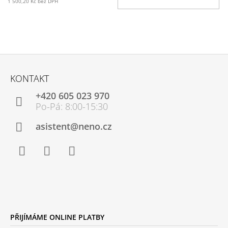
1 500,20 Kč bez DPH
Z
Á
KONTAKT
P
+420 605 023 970
A
T
Í
asistent@neno.cz
Facebook
Instagram
YouTube
PŘIJÍMÁME ONLINE PLATBY