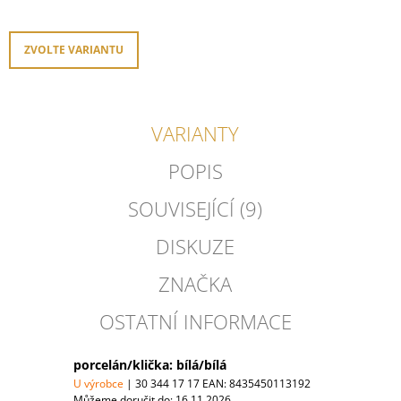
cena:
ZVOLTE VARIANTU
VARIANTY
POPIS
SOUVISEJÍCÍ (9)
DISKUZE
ZNAČKA
OSTATNÍ INFORMACE
porcelán/klička: bílá/bílá
U výrobce
| 30 344 17 17
EAN:
8435450113192
Můžeme doručit do:
16.11.2026