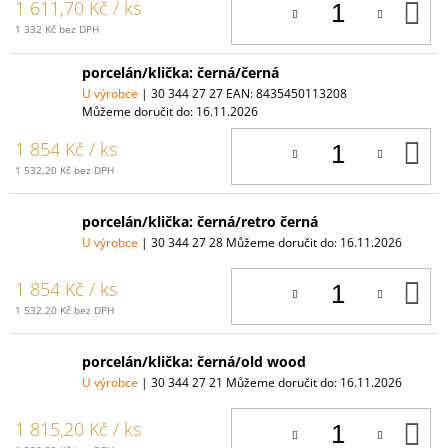
D
1 611,70 Kč
/ ks
K
1 332 Kč bez DPH
porcelán/klička: černá/černá
U výrobce
| 30 344 27 27
EAN:
8435450113208
Můžeme doručit do:
16.11.2026
D
1 854 Kč
/ ks
K
1 532,20 Kč bez DPH
porcelán/klička: černá/retro černá
U výrobce
| 30 344 27 28
Můžeme doručit do:
16.11.2026
D
1 854 Kč
/ ks
K
1 532,20 Kč bez DPH
porcelán/klička: černá/old wood
U výrobce
| 30 344 27 21
Můžeme doručit do:
16.11.2026
D
1 815,20 Kč
/ ks
K