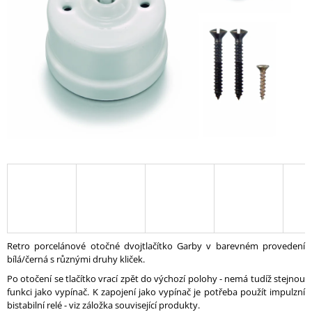
A
J
Í
T
?
HLEDAT
D
O
P
Retro porcelánové otočné dvojtlačítko Garby v barevném provedení
O
bílá/černá s různými druhy kliček.
R
Po otočení se tlačítko vrací zpět do výchozí polohy - nemá tudíž stejnou
U
funkci jako vypínač. K zapojení jako vypínač je potřeba použít impulzní
Č
bistabilní relé - viz záložka související produkty.
U