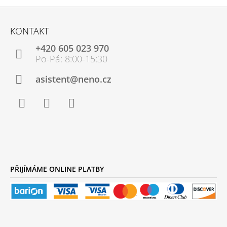
Z
Á
KONTAKT
P
+420 605 023 970
A
T
Í
asistent@neno.cz
Facebook
Instagram
YouTube
PŘIJÍMÁME ONLINE PLATBY