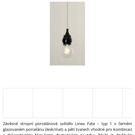
A
J
Í
T
?
HLEDAT
D
O
P
O
R
U
Závěsné stropní porcelánové svítidlo Linea Fate – typ 1 v černém
Č
glazovaném porcelánu (lesk/mat) a pěti tvarech vhodné pro kombinaci
U