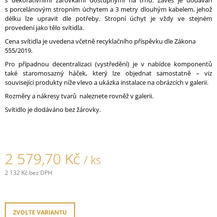
s dekorativními žárovkami dostupnými na trhu. Závěs je dodáván
J
s porcelánovým stropním úchytem a 3 metry dlouhým kabelem, jehož
E
délku lze upravit dle potřeby. Stropní úchyt je vždy ve stejném
M
provedení jako tělo svítidla.
E
Cena svítidla je uvedena včetně recyklačního příspěvku dle Zákona
555/2019.
PORCELÁNOVÉ
Pro případnou decentralizaci (vystředění) je v nabídce komponentů
TLAČÍTKO
také staromosazný háček, který lze objednat samostatně – viz
GARBY
COLONIAL
související produkty níže vlevo a ukázka instalace na obrázcích v galerii.
789,30
Rozměry a nákresy tvarů naleznete rovněž v galerii.
Kč
Svítidlo je dodáváno bez žárovky.
2 579,70 Kč
/ ks
2 132 Kč bez DPH
Měrná
cena:
ZVOLTE VARIANTU