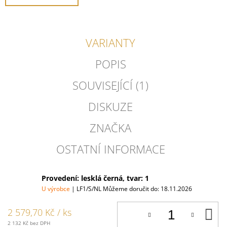
VARIANTY
POPIS
SOUVISEJÍCÍ (1)
DISKUZE
ZNAČKA
OSTATNÍ INFORMACE
Provedení: lesklá černá, tvar: 1
U výrobce
| LF1/S/NL
Můžeme doručit do:
18.11.2026
D
2 579,70 Kč
/ ks
K
2 132 Kč bez DPH