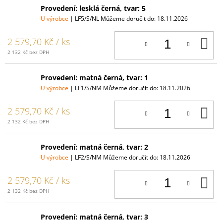
Provedení: lesklá černá, tvar: 5
U výrobce
| LF5/S/NL
Můžeme doručit do:
18.11.2026
D
2 579,70 Kč
/ ks
K
2 132 Kč bez DPH
Provedení: matná černá, tvar: 1
U výrobce
| LF1/S/NM
Můžeme doručit do:
18.11.2026
D
2 579,70 Kč
/ ks
K
2 132 Kč bez DPH
Provedení: matná černá, tvar: 2
U výrobce
| LF2/S/NM
Můžeme doručit do:
18.11.2026
D
2 579,70 Kč
/ ks
K
2 132 Kč bez DPH
Provedení: matná černá, tvar: 3