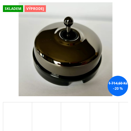
A
SKLADEM
VÝPRODEJ
J
Í
T
?
HLEDAT
1 714,60 Kč
–20 %
D
O
P
O
R
U
Č
U