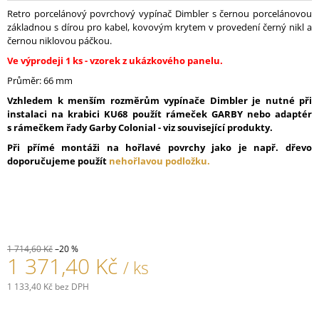
J
Retro porcelánový povrchový vypínač Dimbler s černou porcelánovou
E
základnou s dírou pro kabel, kovovým krytem v provedení černý nikl a
M
černou niklovou páčkou.
E
Ve výprodeji 1 ks - vzorek z ukázkového panelu.
Průměr: 66 mm
PORCELÁNOVÉ
TLAČÍTKO
Vzhledem k menším rozměrům vypínače Dimbler je nutné při
GARBY
instalaci na krabici KU68 použít rámeček GARBY nebo adaptér
COLONIAL
s rámečkem řady Garby Colonial - viz související produkty.
789,30
Při přímé montáži na hořlavé povrchy jako je např. dřevo
Kč
doporučujeme použít
nehořlavou podložku.
1 714,60 Kč
–20 %
1 371,40 Kč
/ ks
1 133,40 Kč bez DPH
Měrná
cena: