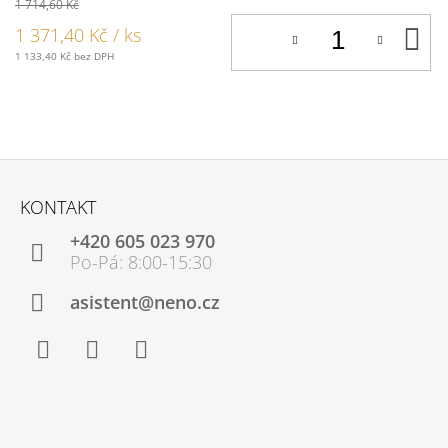
1 714,60 Kč
D
1 371,40 Kč
/ ks
K
1 133,40 Kč bez DPH
Z
Á
KONTAKT
P
+420 605 023 970
A
T
Í
asistent@neno.cz
Facebook
Instagram
YouTube