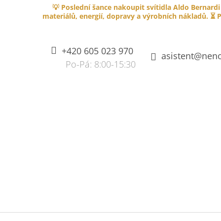
K
Přejít
💡 Poslední šance nakoupit svítidla Aldo Bernardi
na
O
materiálů, energií, dopravy a výrobních nákladů. ⏳ P
ZPĚT
ZPĚT
obsah
DO
DO
Š
OBCHODU
OBCHODU
Í
+420 605 023 970
K
asistent@neno
SPLÉTANÝ KABEL PVC 750V S
OHNIVZDORNOU IZOLACÍ - HNĚDÝ