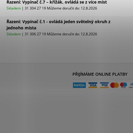
Řazení: Vypínač č.7 – křižák, ovládá se z více míst
Skladem
| 31 304 27 19
Můžeme doručit do:
12.8.2026
Řazení: Vypínač č.1 - ovládá jeden světelný okruh z
jednoho místa
Skladem
| 31 306 27 19
Můžeme doručit do:
12.8.2026
PŘIJÍMÁME ONLINE PLATBY