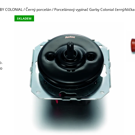
789,30 Kč
45,30 Kč
BY COLONIAL
/
Černý porcelán
/
Porcelánový vypínač Garby Colonial černý/kličk
SKLADEM
o.
ro