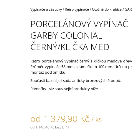
160,40 Kč
Domů
Vypínače a zásuvky
/
Retro vypínače
/
Otočné do krabice
/
GAR
PORCELÁNOVÝ VYPÍNAČ
GARBY COLONIAL
ČERNÝ/KLIČKA MED
Retro porcelánový vypínač černý s kličkou medové dřev
Průměr vypínače 58 mm, s rámečkem 100 mm. Určeno p
montáž pod omítku.
Součástí balení je i sada anticky bronzových šroubů.
Rámečky - viz související produkty níže.
od
1 379,90 Kč
/ ks
od
1 140,40 Kč
bez DPH