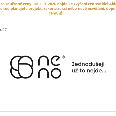
 za současné ceny! Od 1. 9. 2026 dojde ke zvýšení cen svítidel Al
okud plánujete projekt, rekonstrukci nebo nové osvětlení, doporu
ceny. 💰
CO POTŘEBUJETE NAJÍT?
.cz
HLEDAT
DOPORUČUJEME
PORCELÁNOVÉ TLAČÍTKO GARBY
KABELOVÁ ÚCH
COLONIAL
HNĚDÁ