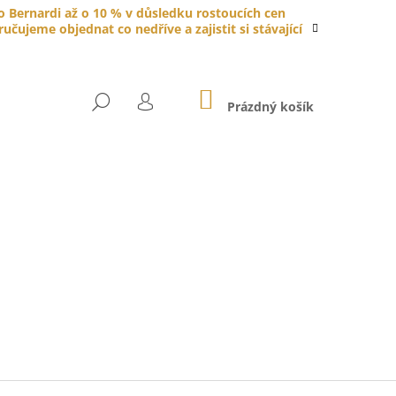
do Bernardi až o 10 % v důsledku rostoucích cen
čujeme objednat co nedříve a zajistit si stávající
NÁKUPNÍ
HLEDAT
KOŠÍK
Prázdný košík
PŘIHLÁŠENÍ
YTKA PORCELÁNOVÁ