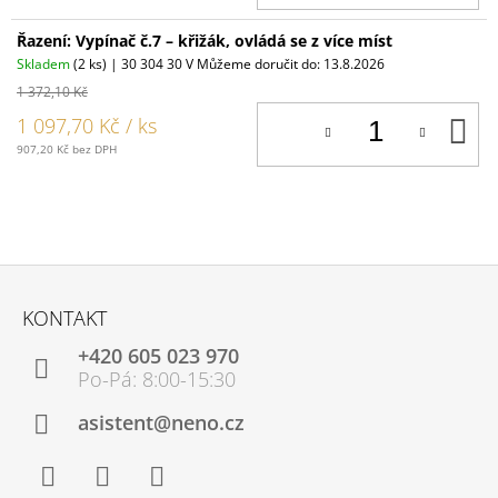
Řazení: Vypínač č.7 – křižák, ovládá se z více míst
Skladem
(2 ks)
| 30 304 30 V
Můžeme doručit do:
13.8.2026
1 372,10 Kč
D
1 097,70 Kč
/ ks
K
907,20 Kč bez DPH
Z
Á
KONTAKT
P
+420 605 023 970
A
T
Í
asistent@neno.cz