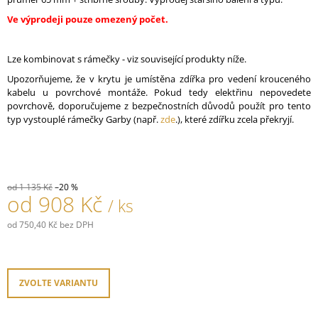
J
Ve výprodeji pouze omezený počet.
E
M
E
Lze kombinovat s rámečky - viz související produkty níže.
Upozorňujeme, že v krytu je umístěna zdířka pro vedení krouceného
RÁMEČEK
kabelu u povrchové montáže. Pokud tedy elektřinu nepovedete
GARBY
povrchově, doporučujeme z bezpečnostních důvodů použít pro tento
COLONIAL
typ vystouplé rámečky Garby (např.
zde
.), které zdířku zcela překryjí.
PORCELÁNOVÝ/
ČERNÁ
777,40
Kč
od 1 135 Kč
–20 %
od
908 Kč
/ ks
od
750,40 Kč
bez DPH
Měrná
cena:
ZVOLTE VARIANTU