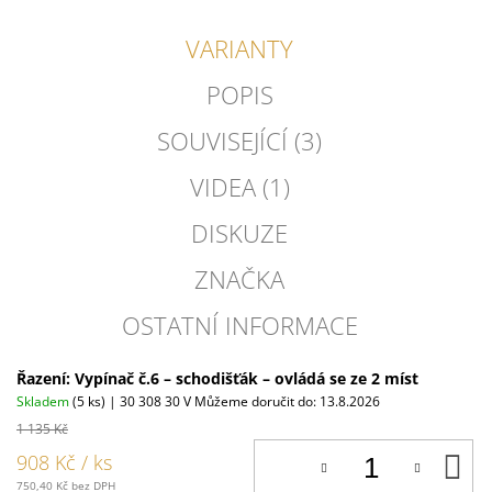
VARIANTY
POPIS
SOUVISEJÍCÍ (3)
VIDEA (1)
DISKUZE
ZNAČKA
OSTATNÍ INFORMACE
Řazení: Vypínač č.6 – schodišťák – ovládá se ze 2 míst
Skladem
(5 ks)
| 30 308 30 V
Můžeme doručit do:
13.8.2026
1 135 Kč
D
908 Kč
/ ks
K
750,40 Kč bez DPH