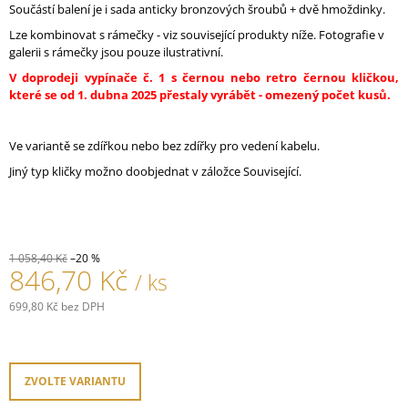
Součástí balení je i sada anticky bronzových šroubů + dvě hmoždinky.
J
E
Lze kombinovat s rámečky - viz související produkty níže. Fotografie v
M
galerii s rámečky jsou pouze ilustrativní.
E
V doprodeji vypínače č. 1 s černou nebo retro černou kličkou,
které se od 1. dubna 2025 přestaly vyrábět - omezený počet kusů.
PORCELÁNOVÉ
TLAČÍTKO
GARBY
Ve variantě se zdířkou nebo bez zdířky pro vedení kabelu.
COLONIAL
Jiný typ kličky možno doobjednat v záložce Související.
789,30
Kč
1 058,40 Kč
–20 %
846,70 Kč
/ ks
699,80 Kč bez DPH
Měrná
cena:
ZVOLTE VARIANTU