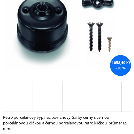
A
J
Í
T
?
1 058,40 Kč
–20 %
HLEDAT
D
O
P
O
R
Retro porcelánový vypínač povrchový Garby černý s černou
U
porcelánovou kličkou a černou porcelánovou retro kličkou, průměr 65
Č
mm.
U