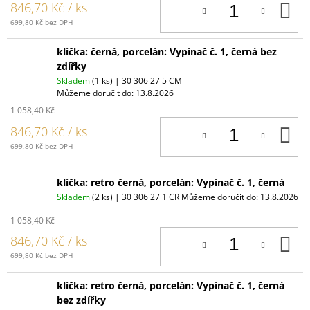
D
846,70 Kč
/ ks
K
699,80 Kč bez DPH
klička: černá, porcelán: Vypínač č. 1, černá bez
zdířky
Skladem
(1 ks)
| 30 306 27 5 CM
Můžeme doručit do:
13.8.2026
1 058,40 Kč
D
846,70 Kč
/ ks
K
699,80 Kč bez DPH
klička: retro černá, porcelán: Vypínač č. 1, černá
Skladem
(2 ks)
| 30 306 27 1 CR
Můžeme doručit do:
13.8.2026
1 058,40 Kč
D
846,70 Kč
/ ks
K
699,80 Kč bez DPH
klička: retro černá, porcelán: Vypínač č. 1, černá
bez zdířky