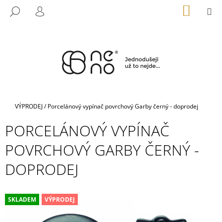
K
Přejít
NÁKUP
M
HLEDAT
na
KOŠÍK
O
PŘIHLÁŠENÍ
ZPĚT
ZPĚT
obsah
Š
Í
C
K
O
P
O
T
Domů
VÝPRODEJ
/
Porcelánový vypínač povrchový Garby černý - doprodej
Ř
PORCELÁNOVÝ VYPÍNAČ
E
B
POVRCHOVÝ GARBY ČERNÝ -
U
DOPRODEJ
J
E
T
SKLADEM
VÝPRODEJ
E
N