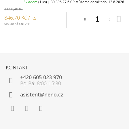
Skladem
(1 ks)
| 30 306 27 6 CR
Můžeme doručit do:
13.8.2026
1 058,40 Kč
D
846,70 Kč
/ ks
K
699,80 Kč bez DPH
Z
Á
KONTAKT
P
+420 605 023 970
A
T
Í
asistent@neno.cz
Facebook
Instagram
YouTube