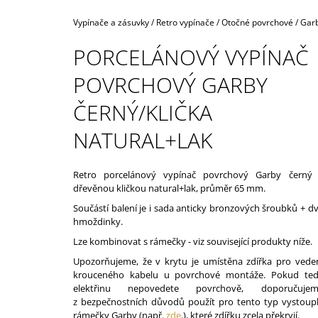
160,40 Kč
Domů
Vypínače a zásuvky
/
Retro vypínače
/
Otočné povrchové
/
Garb
PORCELÁNOVÝ VYPÍNAČ
POVRCHOVÝ GARBY
ČERNÝ/KLIČKA
NATURAL+LAK
Retro porcelánový vypínač povrchový Garby černý
dřevěnou kličkou natural+lak, průměr 65 mm.
Součástí balení je i sada anticky bronzových šroubků + d
hmoždinky.
Lze kombinovat s rámečky - viz související produkty níže.
Upozorňujeme, že v krytu je umístěna zdířka pro vede
krouceného kabelu u povrchové montáže. Pokud te
elektřinu nepovedete povrchově, doporučujem
z bezpečnostních důvodů použít pro tento typ vystoup
rámečky Garby (např.
zde
.), které zdířku zcela překryjí.