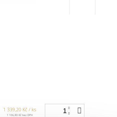
DO
1 339,20 Kč
/ ks
KOŠÍKU
1 106,80 Kč bez DPH