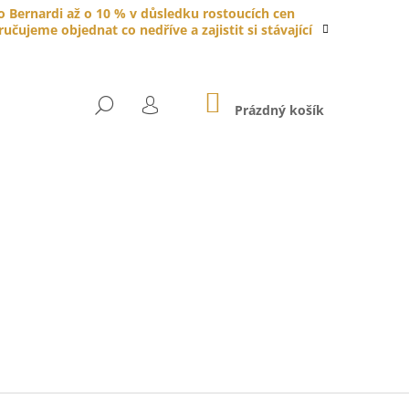
do Bernardi až o 10 % v důsledku rostoucích cen
čujeme objednat co nedříve a zajistit si stávající
NÁKUPNÍ
HLEDAT
KOŠÍK
Prázdný košík
PŘIHLÁŠENÍ
YTKA PORCELÁNOVÁ