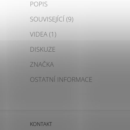
POPIS
SOUVISEJÍCÍ (9)
VIDEA (1)
DISKUZE
ZNAČKA
OSTATNÍ INFORMACE
Z
Á
KONTAKT
P