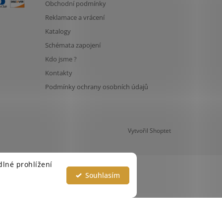
Obchodní podmínky
Reklamace a vrácení
Katalogy
Schémata zapojení
Kdo jsme ?
Kontakty
Podmínky ochrany osobních údajů
Vytvořil Shoptet
lné prohlížení
Souhlasím