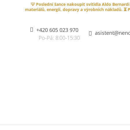
K
Přejít
💡 Poslední šance nakoupit svítidla Aldo Bernardi
na
O
materiálů, energií, dopravy a výrobních nákladů. ⏳ P
ZPĚT
ZPĚT
obsah
DO
DO
Š
OBCHODU
OBCHODU
Í
+420 605 023 970
K
asistent@neno
SPLÉTANÝ KABEL PVC 750V S
OHNIVZDORNOU IZOLACÍ - HNĚDÝ