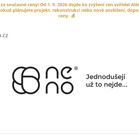
 za současné ceny! Od 1. 9. 2026 dojde ke zvýšení cen svítidel Al
okud plánujete projekt, rekonstrukci nebo nové osvětlení, doporu
ceny. 💰
CO POTŘEBUJETE NAJÍT?
.cz
HLEDAT
DOPORUČUJEME
PORCELÁNOVÉ TLAČÍTKO GARBY
KABELOVÁ ÚCH
COLONIAL
HNĚDÁ