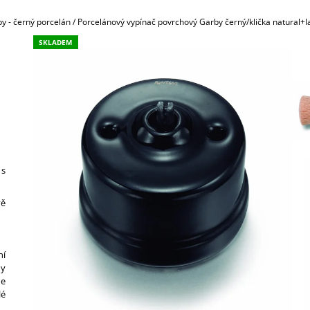
789,30 Kč
45,30 Kč
y - černý porcelán
/
Porcelánový vypínač povrchový Garby černý/klička natural+l
SKLADEM
 s
vě
ní
dy
e
lé