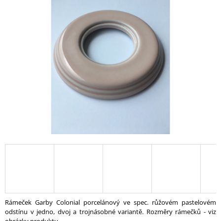
A
J
Í
T
?
HLEDAT
D
O
P
O
R
U
Rámeček Garby Colonial porcelánový ve spec. růžovém pastelovém
Č
odstínu v jedno, dvoj a trojnásobné variantě. Rozměry rámečků - viz
U