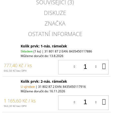
SOUVISEJÍCÍ (3)
DISKUZE
ZNAČKA
OSTATNÍ INFORMACE
Kolik prvk: 1-nás. rámeček
Skladem
(1 ks)
| 31 801 87 2
EAN:
8435450117886
Můžeme doručit do:
13.8.2026
D
777,40 Kč
/ ks
K
642,50 Kč bez DPH
Kolik prvk: 2-nás. rámeček
U výrobce
| 31 802 87 2
EAN:
8435450117916
Můžeme doručit do:
16.11.2026
D
1 165,60 Kč
/ ks
K
963,30 Kč bez DPH