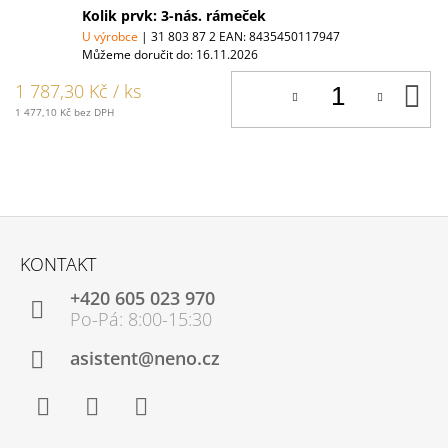
Kolik prvk: 3-nás. rámeček
U výrobce
| 31 803 87 2
EAN:
8435450117947
Můžeme doručit do:
16.11.2026
D
1 787,30 Kč
/ ks
K
1 477,10 Kč bez DPH
Z
Á
KONTAKT
P
+420 605 023 970
A
T
Í
asistent@neno.cz
Facebook
Instagram
YouTube