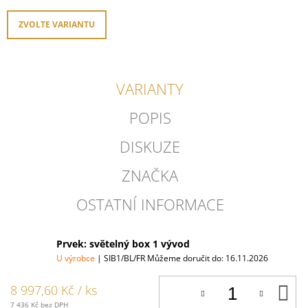
ZVOLTE VARIANTU
VARIANTY
POPIS
DISKUZE
ZNAČKA
OSTATNÍ INFORMACE
Prvek: světelný box 1 vývod
U výrobce
| SIB1/BL/FR
Můžeme doručit do:
16.11.2026
D
8 997,60 Kč
/ ks
K
7 436 Kč bez DPH