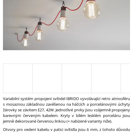
A
J
Í
T
?
HLEDAT
D
O
Variabilní systém propojení svítidel IBRIDO vyvolávající retro atmosféru
P
s mosaznou základnou zavěšenou na háčcích a porcelánovými úchyty
O
žárovky se závitem E27, 42W. Jednotlivé prvky jsou vzájemně propojeny
R
barevným červeným kabelem. Kryty v bílém lesklém porcelánu jsou
U
jemně dekorované červenou linkou (+ nabízené varianty níže).
Č
Otvory pro vedení kabelu v patici svítidla jsou 6 mm, z tohoto důvodu
U