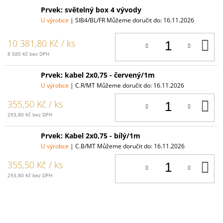
Prvek: světelný box 4 vývody
U výrobce
| SIB4/BL/FR
Můžeme doručit do:
16.11.2026
D
10 381,80 Kč
/ ks
K
8 580 Kč bez DPH
Prvek: kabel 2x0,75 - červený/1m
U výrobce
| C.R/MT
Můžeme doručit do:
16.11.2026
D
355,50 Kč
/ ks
K
293,80 Kč bez DPH
Prvek: Kabel 2x0,75 - bílý/1m
U výrobce
| C.B/MT
Můžeme doručit do:
16.11.2026
D
355,50 Kč
/ ks
K
293,80 Kč bez DPH