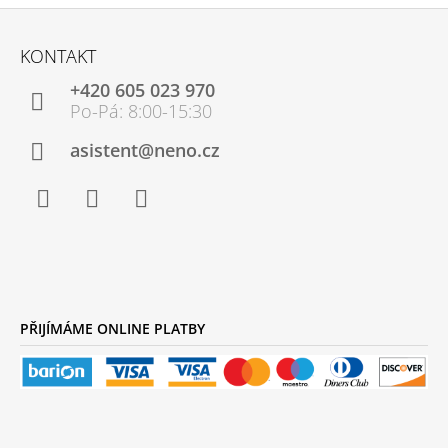
Z
Á
KONTAKT
P
+420 605 023 970
A
T
Í
asistent@neno.cz
Facebook
Instagram
YouTube
PŘIJÍMÁME ONLINE PLATBY