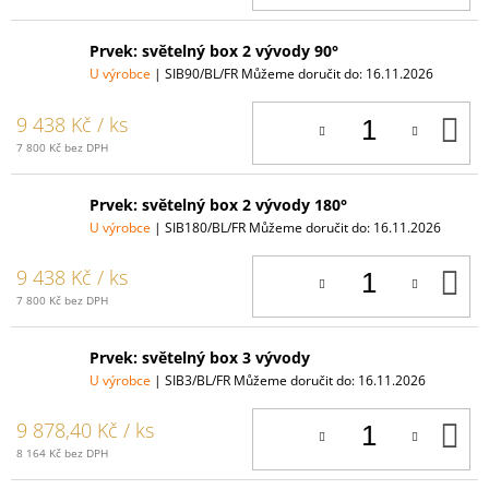
Prvek: světelný box 2 vývody 90°
U výrobce
| SIB90/BL/FR
Můžeme doručit do:
16.11.2026
D
9 438 Kč
/ ks
K
7 800 Kč bez DPH
Prvek: světelný box 2 vývody 180°
U výrobce
| SIB180/BL/FR
Můžeme doručit do:
16.11.2026
D
9 438 Kč
/ ks
K
7 800 Kč bez DPH
Prvek: světelný box 3 vývody
U výrobce
| SIB3/BL/FR
Můžeme doručit do:
16.11.2026
D
9 878,40 Kč
/ ks
K
8 164 Kč bez DPH