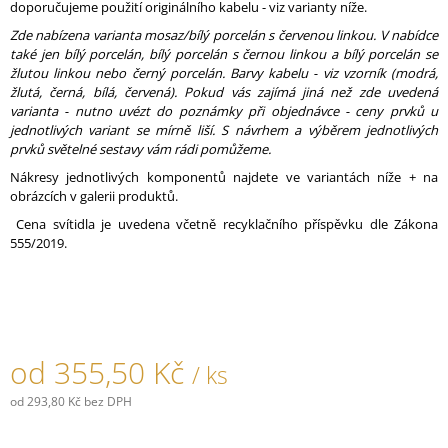
doporučujeme použití originálního kabelu - viz varianty níže.
J
E
Zde nabízena varianta mosaz/bílý porcelán s červenou linkou. V nabídce
M
také jen bílý porcelán, bílý porcelán s černou linkou a bílý porcelán se
E
žlutou linkou nebo černý porcelán. Barvy kabelu - viz vzorník (modrá,
žlutá, černá, bílá, červená). Pokud vás zajímá jiná než zde uvedená
varianta - nutno uvézt do poznámky při objednávce - ceny prvků u
PORCELÁNOVÉ
jednotlivých variant se mírně liší. S návrhem a výběrem jednotlivých
TLAČÍTKO
prvků světelné sestavy vám rádi pomůžeme.
GARBY
COLONIAL
Nákresy jednotlivých komponentů najdete ve variantách níže + na
789,30
obrázcích v galerii produktů.
Kč
Cena svítidla je uvedena včetně recyklačního příspěvku dle Zákona
555/2019.
od
355,50 Kč
/ ks
od
293,80 Kč
bez DPH
Měrná
cena: