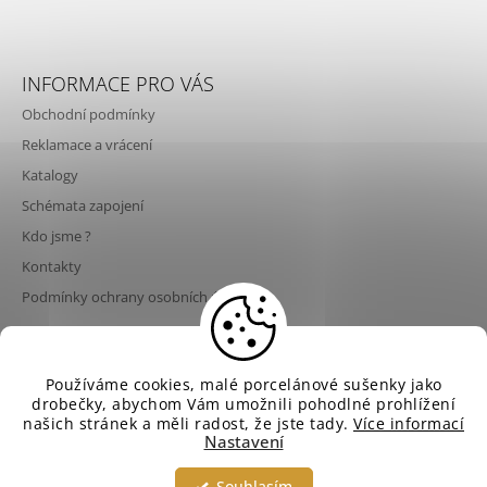
INFORMACE PRO VÁS
Obchodní podmínky
Reklamace a vrácení
Katalogy
Schémata zapojení
Kdo jsme ?
Kontakty
Podmínky ochrany osobních údajů
💡 Poslední šance nakoupit svítidla Aldo Bernardi za
Používáme cookies, malé porcelánové sušenky jako
© 2026 NeNo design. Všechna práva vyhrazena.
Vytvořil Shoptet
současné ceny! Od 1. 9. 2026 dojde ke zvýšení cen
drobečky, abychom Vám umožnili pohodlné prohlížení
Upravit nastavení cookies
svítidel Aldo Bernardi až o 10 % v důsledku
našich stránek a měli radost, že jste tady.
Více informací
rostoucích cen materiálů, energií, dopravy a
Nastavení
výrobních nákladů. ⏳ Pokud plánujete projekt,
rekonstrukci nebo nové osvětlení, doporučujeme