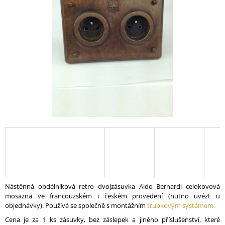
A
J
Í
T
?
HLEDAT
D
O
P
O
Nástěnná obdélníková retro dvojzásuvka Aldo Bernardi celokovová
R
mosazná ve francouzském i českém provedení (nutno uvézt u
U
objednávky). Používá se společně s montážním
trubkovým systémem.
Č
Cena je za 1 ks zásuvky, bez záslepek a jiného příslušenství, které
U