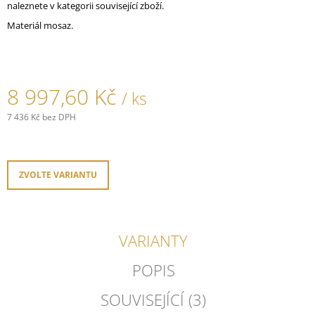
naleznete v kategorii související zboží.
J
E
Materiál mosaz.
M
E
PORCELÁNOVÉ
8 997,60 Kč
/ ks
TLAČÍTKO
GARBY
7 436 Kč bez DPH
COLONIAL
Měrná
789,30
cena:
Kč
ZVOLTE VARIANTU
VARIANTY
POPIS
SOUVISEJÍCÍ (3)