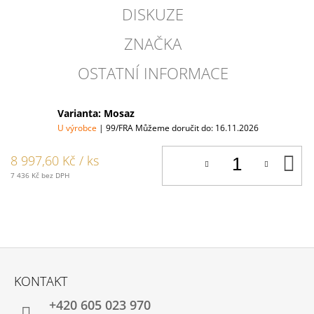
DISKUZE
ZNAČKA
OSTATNÍ INFORMACE
Varianta: Mosaz
U výrobce
| 99/FRA
Můžeme doručit do:
16.11.2026
D
8 997,60 Kč
/ ks
K
7 436 Kč bez DPH
Z
Á
KONTAKT
P
+420 605 023 970
A