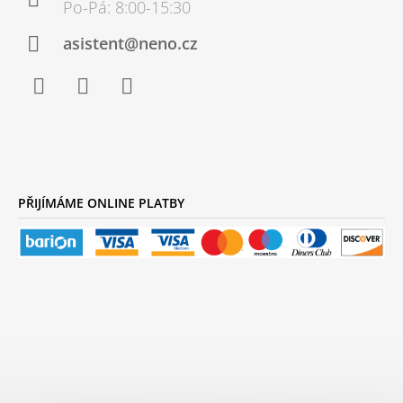
T
Í
asistent@neno.cz
Facebook
Instagram
YouTube
PŘIJÍMÁME ONLINE PLATBY