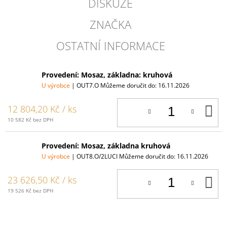
DISKUZE
ZNAČKA
OSTATNÍ INFORMACE
Provedení: Mosaz, základna: kruhová
U výrobce
| OUT7.O
Můžeme doručit do:
16.11.2026
D
12 804,20 Kč
/ ks
K
10 582 Kč bez DPH
Provedení: Mosaz, základna kruhová
U výrobce
| OUT8.O/2LUCI
Můžeme doručit do:
16.11.2026
D
23 626,50 Kč
/ ks
K
19 526 Kč bez DPH