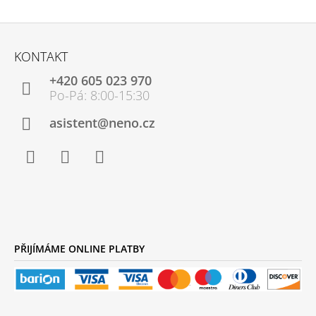
Z
Á
KONTAKT
P
+420 605 023 970
A
T
Í
asistent@neno.cz
Facebook
Instagram
YouTube
PŘIJÍMÁME ONLINE PLATBY