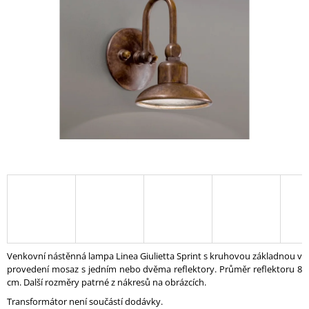
A
J
Í
T
?
HLEDAT
D
O
P
O
Venkovní nástěnná lampa Linea Giulietta Sprint s kruhovou základnou v
R
provedení mosaz s jedním nebo dvěma reflektory. Průměr reflektoru 8
U
cm. Další rozměry patrné z nákresů na obrázcích.
Č
Transformátor není součástí dodávky.
U