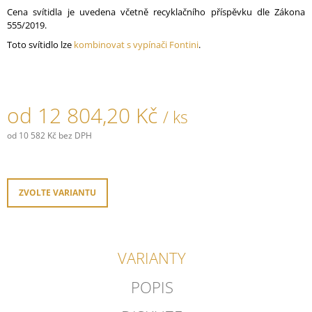
J
Cena svítidla je uvedena včetně recyklačního příspěvku dle Zákona
E
555/2019.
M
Toto svítidlo lze
kombinovat s vypínači Fontini
.
E
SPLÉTANÝ
KABEL
PVC
od
12 804,20 Kč
/ ks
750V
S
od
10 582 Kč
bez DPH
OHNIVZDORNOU
Měrná
IZOLACÍ
cena:
-
HNĚDÝ
ZVOLTE VARIANTU
160,40
Kč
VARIANTY
POPIS