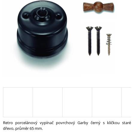
A
J
Í
T
?
HLEDAT
D
O
P
O
R
U
Retro porcelánový vypínač povrchový Garby černý s kličkou staré
Č
dřevo, průměr 65 mm.
U