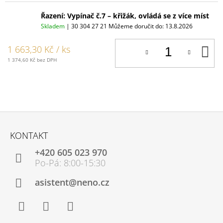
Řazení: Vypínač č.7 – křižák, ovládá se z více míst
Skladem
| 30 304 27 21
Můžeme doručit do:
13.8.2026
D
1 663,30 Kč
/ ks
K
1 374,60 Kč bez DPH
Z
Á
KONTAKT
P
+420 605 023 970
A
T
Í
asistent@neno.cz
Facebook
Instagram
YouTube