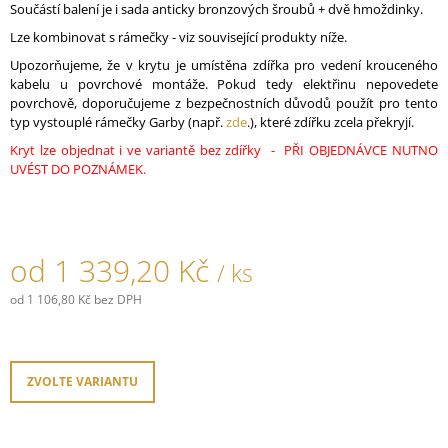
Součástí balení je i sada anticky bronzových šroubů + dvě hmoždinky.
J
E
Lze kombinovat s rámečky - viz související produkty níže.
M
Upozorňujeme, že v krytu je umístěna zdířka pro vedení krouceného
E
kabelu u povrchové montáže. Pokud tedy elektřinu nepovedete
povrchově, doporučujeme z bezpečnostních důvodů použít pro tento
KABELOVÁ
typ vystouplé rámečky Garby (např.
zde
.), které zdířku zcela překryjí.
ÚCHYTKA
Kryt lze objednat i ve variantě bez zdířky - PŘI OBJEDNÁVCE NUTNO
PORCELÁNOVÁ
HNĚDÁ
UVÉST DO POZNÁMEK.
45,30
Kč
od
1 339,20 Kč
/ ks
od
1 106,80 Kč
bez DPH
Měrná
cena:
ZVOLTE VARIANTU