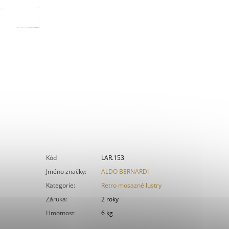
Kód
LAR.153
Jméno značky
:
ALDO BERNARDI
Kategorie
:
Retro mosazné lustry
Záruka
:
2 roky
Hmotnost
:
6 kg