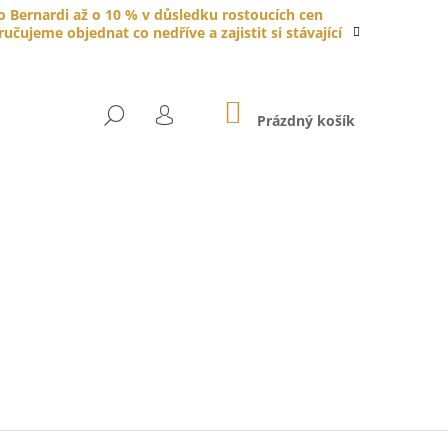
do Bernardi až o 10 % v důsledku rostoucích cen
čujeme objednat co nedříve a zajistit si stávající
NÁKUPNÍ
HLEDAT
KOŠÍK
Prázdný košík
PŘIHLÁŠENÍ
YTKA PORCELÁNOVÁ