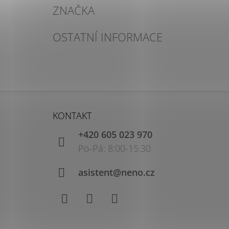
ZNAČKA
OSTATNÍ INFORMACE
Z
Á
KONTAKT
P
+420 605 023 970
A
T
Í
asistent@neno.cz
Facebook
Instagram
YouTube