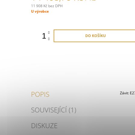
11 908 Kč bez DPH
Měrná
U výrobce
cena:
DO KOŠÍKU
POPIS
Závit: E2
SOUVISEJÍCÍ (1)
DISKUZE