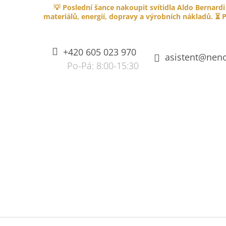
K
Přejít
💡 Poslední šance nakoupit svítidla Aldo Bernardi
na
O
materiálů, energií, dopravy a výrobních nákladů. ⏳ P
ZPĚT
ZPĚT
obsah
DO
DO
Š
OBCHODU
OBCHODU
Í
+420 605 023 970
K
asistent@neno
SPLÉTANÝ KABEL PVC 750V S
OHNIVZDORNOU IZOLACÍ - HNĚDÝ