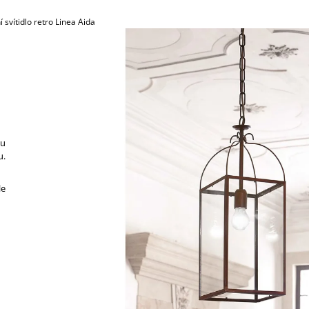
789,30 Kč
45,30 Kč
 svítidlo retro Linea Aida
pu
u.
le