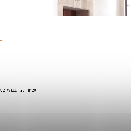
7, 21W LED; krytí IP 20