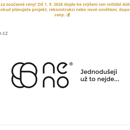
 za současné ceny! Od 1. 9. 2026 dojde ke zvýšení cen svítidel Al
okud plánujete projekt, rekonstrukci nebo nové osvětlení, doporu
ceny. 💰
CO POTŘEBUJETE NAJÍT?
.cz
HLEDAT
DOPORUČUJEME
PORCELÁNOVÉ TLAČÍTKO GARBY
KABELOVÁ ÚCH
COLONIAL
HNĚDÁ