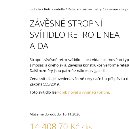
160,40 Kč
Domů
Svítidla
/
Retro svítidla
/
Retro mosazné lustry
/
Závěsné stropní
ZÁVĚSNÉ STROPNÍ
SVÍTIDLO RETRO LINEA
AIDA
Stropní závěsné retro svítidlo Linea Aida lucernového ty
z mosazi a čirého skla. Závěsná konstrukce ve formě řetěz
Další rozměry jsou patrné z nákresu v galerii.
Cena svítidla je uvedena včetně recyklačního příspěvku d
Zákona 555/2019.
Toto svítidlo lze
kombinovat s vypínači Fontini
.
Můžeme doručit do:
16.11.2026
14 408,70 Kč
/ ks