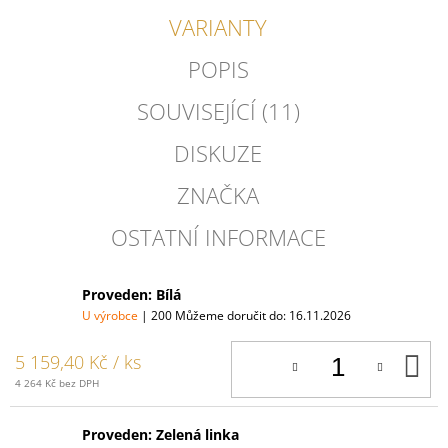
VARIANTY
POPIS
SOUVISEJÍCÍ (11)
DISKUZE
ZNAČKA
OSTATNÍ INFORMACE
Proveden: Bílá
U výrobce
| 200
Můžeme doručit do:
16.11.2026
D
5 159,40 Kč
/ ks
K
4 264 Kč bez DPH
Proveden: Zelená linka