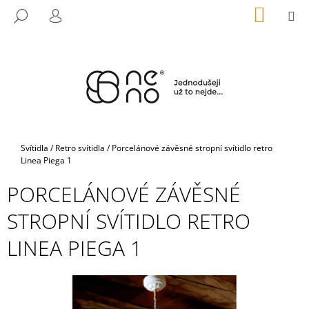
K
Přejít
NÁKUP
M
HLEDAT
na
KOŠÍK
O
PŘIHLÁŠENÍ
ZPĚT
ZPĚT
obsah
Š
Í
C
K
O
P
O
T
Domů
Svítidla
/
Retro svítidla
/
Porcelánové závěsné stropní svítidlo retro
Ř
Linea Piega 1
E
PORCELÁNOVÉ ZÁVĚSNÉ
B
STROPNÍ SVÍTIDLO RETRO
U
J
LINEA PIEGA 1
E
T
E
N