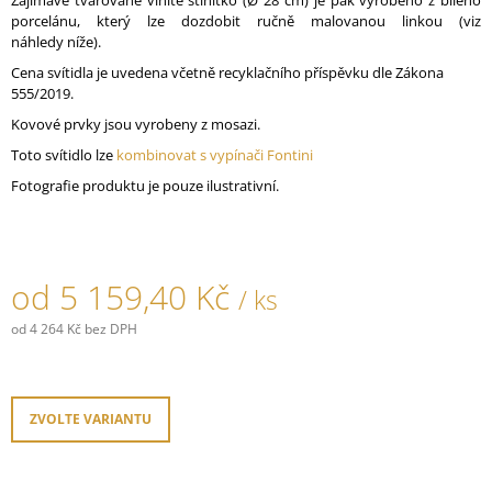
Zajímavě tvarované vlnité stínítko (Ø 28 cm) je pak vyrobeno z bílého
J
porcelánu, který lze dozdobit ručně malovanou linkou (viz
E
náhledy níže).
M
Cena svítidla je uvedena včetně recyklačního příspěvku dle Zákona
E
555/2019.
Kovové prvky jsou vyrobeny z mosazi.
SPLÉTANÝ
KABEL
Toto svítidlo lze
kombinovat s vypínači Fontini
PVC
750V
Fotografie produktu je pouze ilustrativní.
S
OHNIVZDORNOU
IZOLACÍ
-
HNĚDÝ
od
5 159,40 Kč
/ ks
160,40
Kč
od
4 264 Kč
bez DPH
Měrná
cena:
ZVOLTE VARIANTU