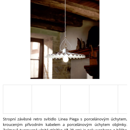
A
J
Í
T
?
HLEDAT
D
O
P
O
R
U
Stropní závěsné retro svítidlo Linea Piega s porcelánovým úchytem,
Č
krouceným přívodním kabelem a porcelánovým úchytem objímky.
U