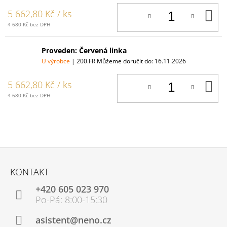
D
5 662,80 Kč
/ ks
K
4 680 Kč bez DPH
Proveden: Červená linka
U výrobce
| 200.FR
Můžeme doručit do:
16.11.2026
D
5 662,80 Kč
/ ks
K
4 680 Kč bez DPH
Z
Á
KONTAKT
P
+420 605 023 970
A
T
Í
asistent@neno.cz