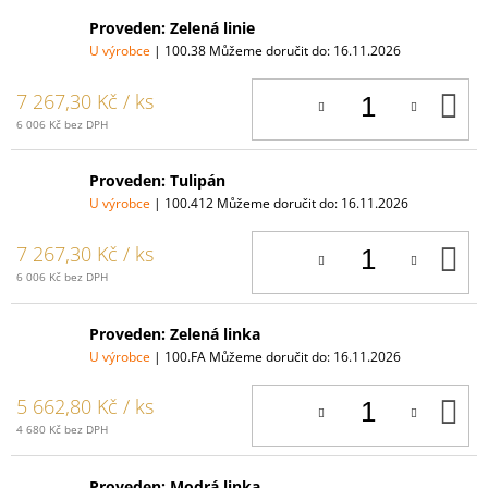
Proveden: Zelená linie
U výrobce
| 100.38
Můžeme doručit do:
16.11.2026
D
7 267,30 Kč
/ ks
K
6 006 Kč bez DPH
Proveden: Tulipán
U výrobce
| 100.412
Můžeme doručit do:
16.11.2026
D
7 267,30 Kč
/ ks
K
6 006 Kč bez DPH
Proveden: Zelená linka
U výrobce
| 100.FA
Můžeme doručit do:
16.11.2026
D
5 662,80 Kč
/ ks
K
4 680 Kč bez DPH
Proveden: Modrá linka