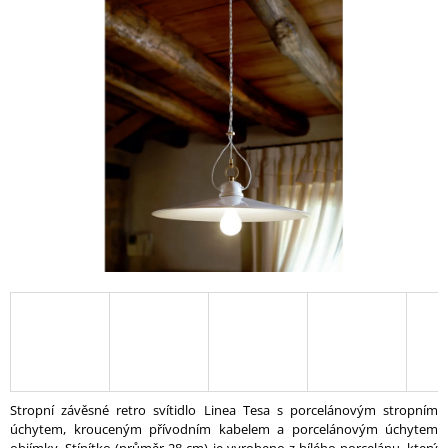
A
J
Í
T
?
HLEDAT
D
O
P
O
R
U
Stropní závěsné retro svítidlo Linea Tesa s porcelánovým stropním
Č
úchytem, krouceným přívodním kabelem a porcelánovým úchytem
U