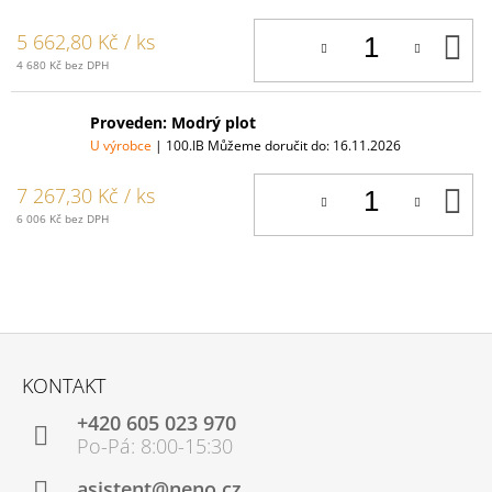
D
5 662,80 Kč
/ ks
K
4 680 Kč bez DPH
Proveden: Modrý plot
U výrobce
| 100.IB
Můžeme doručit do:
16.11.2026
D
7 267,30 Kč
/ ks
K
6 006 Kč bez DPH
Z
Á
KONTAKT
P
+420 605 023 970
A
T
Í
asistent@neno.cz