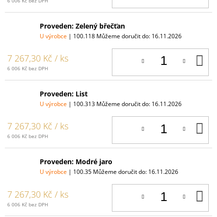
6 006 Kč bez DPH
Proveden: Zelený břečťan
U výrobce
| 100.118
Můžeme doručit do:
16.11.2026
D
7 267,30 Kč
/ ks
K
6 006 Kč bez DPH
Proveden: List
U výrobce
| 100.313
Můžeme doručit do:
16.11.2026
D
7 267,30 Kč
/ ks
K
6 006 Kč bez DPH
Proveden: Modré jaro
U výrobce
| 100.35
Můžeme doručit do:
16.11.2026
D
7 267,30 Kč
/ ks
K
6 006 Kč bez DPH