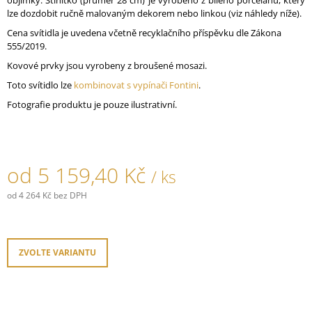
objímky. Stínítko (průměr 28 cm) je vyrobeno z bílého porcelánu, který
J
lze dozdobit ručně malovaným dekorem nebo linkou (viz náhledy níže).
E
Cena svítidla je uvedena včetně recyklačního příspěvku dle Zákona
M
555/2019.
E
Kovové prvky jsou vyrobeny z broušené mosazi.
SPLÉTANÝ
Toto svítidlo lze
kombinovat s vypínači Fontini
.
KABEL
Fotografie produktu je pouze ilustrativní.
PVC
750V
S
OHNIVZDORNOU
IZOLACÍ
-
od
5 159,40 Kč
/ ks
HNĚDÝ
160,40
od
4 264 Kč
bez DPH
Kč
Měrná
cena:
ZVOLTE VARIANTU