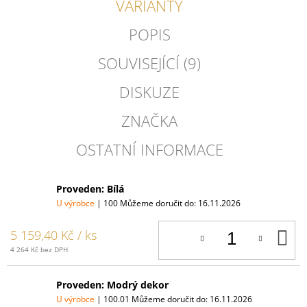
VARIANTY
POPIS
SOUVISEJÍCÍ (9)
DISKUZE
ZNAČKA
OSTATNÍ INFORMACE
Proveden: Bílá
U výrobce
| 100
Můžeme doručit do:
16.11.2026
D
5 159,40 Kč
/ ks
K
4 264 Kč bez DPH
Proveden: Modrý dekor
U výrobce
| 100.01
Můžeme doručit do:
16.11.2026