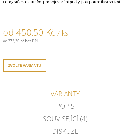
Fotografie s ostatními propojovacími prvky jsou pouze ilustrativní.
J
E
M
E
od
450,50 Kč
/ ks
PORCELÁNOVÉ
TLAČÍTKO
od
372,30 Kč
bez DPH
GARBY
Měrná
COLONIAL
cena:
789,30
Kč
ZVOLTE VARIANTU
VARIANTY
POPIS
SOUVISEJÍCÍ (4)
DISKUZE