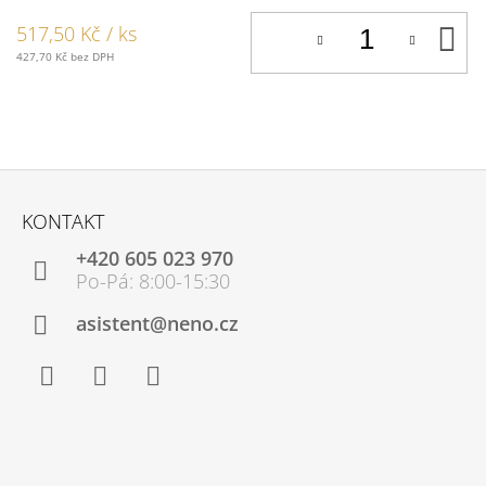
D
517,50 Kč
/ ks
K
427,70 Kč bez DPH
Z
Á
KONTAKT
P
+420 605 023 970
A
T
Í
asistent@neno.cz
Facebook
Instagram
YouTube