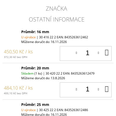
ZNAČKA
OSTATNÍ INFORMACE
Průměr: 16 mm
U výrobce
| 30 416 22 2
EAN:
8435263612462
Můžeme doručit do:
16.11.2026
D
450,50 Kč
/ ks
K
372,30 Kč bez DPH
Průměr: 20 mm
Skladem
(1 ks)
| 30 420 22 2
EAN:
8435263612479
Můžeme doručit do:
13.8.2026
D
484,10 Kč
/ ks
K
400,10 Kč bez DPH
Průměr: 25 mm
U výrobce
| 30 425 22 2
EAN:
8435263612486
Můžeme doručit do:
16.11.2026