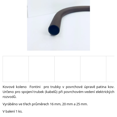
A
J
Í
T
?
HLEDAT
D
O
Kovové koleno Fontini pro trubky v povrchové úpravě patina kov.
P
Určeno pro spojení trubek (kabelů) při povrchovém vedení elektrických
O
rozvodů.
R
Vyráběno ve třech průměrech 16 mm, 20 mm a 25 mm.
U
Č
V balení 1 ks.
U