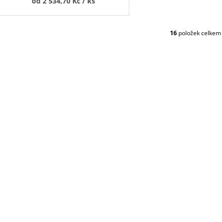
od
2 534,70 Kč
/ ks
16
položek celkem
O
V
L
Á
D
A
C
Í
P
R
V
K
Y
V
Ý
P
I
S
U