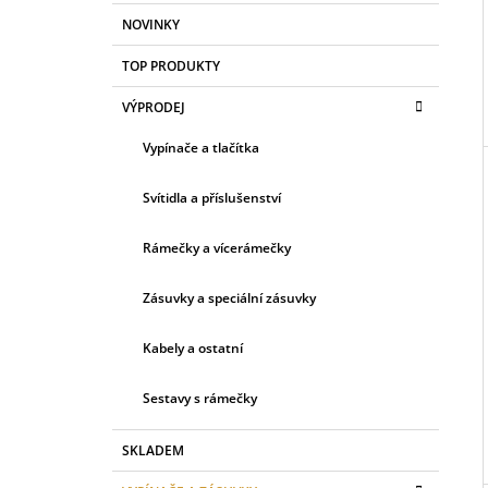
K
Přeskočit
NOVINKY
A
kategorie
T
TOP PRODUKTY
E
G
VÝPRODEJ
O
R
Vypínače a tlačítka
I
E
Svítidla a příslušenství
Rámečky a vícerámečky
Zásuvky a speciální zásuvky
Kabely a ostatní
Sestavy s rámečky
SKLADEM