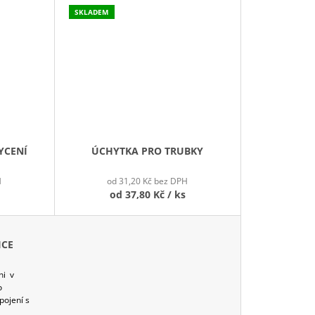
SKLADEM
YCENÍ
ÚCHYTKA PRO TRUBKY
H
od 31,20 Kč bez DPH
od
37,80 Kč
/ ks
ICE
ni v
o
pojení s