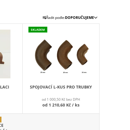
Ř
Řadit podle:
DOPORUČUJEME
A
Z
SKLADEM
E
N
Í
P
R
O
D
LACI
SPOJOVACÍ L-KUS PRO TRUBKY
U
K
od 1 000,50 Kč bez DPH
T
od
1 210,60 Kč
/ ks
Ů
CE