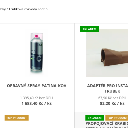
789,30 Kč
45,30 Kč
ubky
/
Trubkové rozvody Fontini
V
SKLADEM
Ý
P
S
P
R
O
D
OPRAVNÝ SPRAY PATINA-KOV
ADAPTÉR PRO INSTA
TRUBEK
U
1 395,40 Kč bez DPH
67,90 Kč bez DPH
K
1 688,40 Kč
/ ks
82,20 Kč
/ ks
T
Ů
TOP PRODUKT
SKLADEM
TOP PRODUKT
PROPOJOVACÍ KRABI