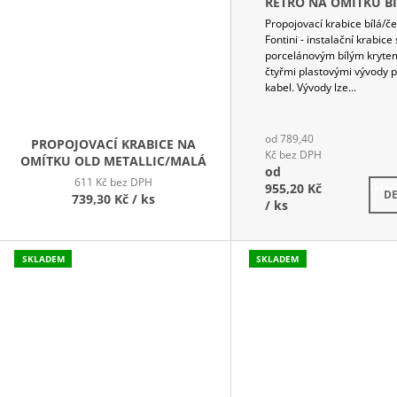
RETRO NA OMÍTKU BÍ
ČERNÁ - MALÁ
Propojovací krabice bílá/č
Fontini - instalační krabice 
porcelánovým bílým kryte
čtyřmi plastovými vývody 
kabel. Vývody lze...
od 789,40
PROPOJOVACÍ KRABICE NA
Kč bez DPH
OMÍTKU OLD METALLIC/MALÁ
od
611 Kč bez DPH
955,20 Kč
Skla
DE
739,30 Kč
/ ks
/ ks
SKLADEM
SKLADEM