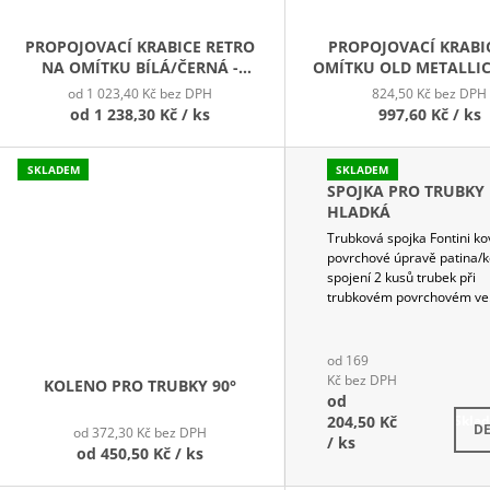
PROPOJOVACÍ KRABICE RETRO
PROPOJOVACÍ KRABI
NA OMÍTKU BÍLÁ/ČERNÁ -
OMÍTKU OLD METALLI
VELKÁ
od 1 023,40 Kč bez DPH
824,50 Kč bez DPH
od
1 238,30 Kč
/ ks
997,60 Kč
/ ks
SKLADEM
SKLADEM
SPOJKA PRO TRUBKY
HLADKÁ
Trubková spojka Fontini ko
povrchové úpravě patina/k
spojení 2 kusů trubek při
trubkovém povrchovém ve.
od 169
Kč bez DPH
KOLENO PRO TRUBKY 90°
od
204,50 Kč
Skla
DE
od 372,30 Kč bez DPH
/ ks
od
450,50 Kč
/ ks