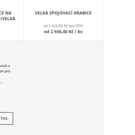
CE NA
VELKÁ SPOJOVACÍ KRABICE
C/VELKÁ
od 2 426,80 Kč bez DPH
od
2 936,40 Kč
/ ks
vová v
ov pro
..
dem
(4 ks)
TAIL