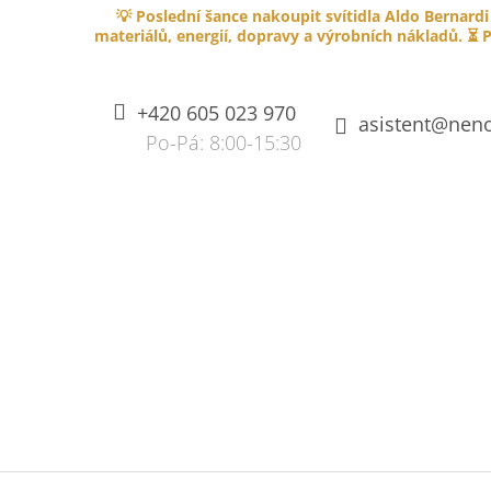
K
Přejít
💡 Poslední šance nakoupit svítidla Aldo Bernardi
na
O
materiálů, energií, dopravy a výrobních nákladů. ⏳ P
ZPĚT
ZPĚT
obsah
DO
DO
Š
OBCHODU
OBCHODU
Í
+420 605 023 970
K
asistent@neno
SPLÉTANÝ KABEL PVC 750V S
OHNIVZDORNOU IZOLACÍ - HNĚDÝ