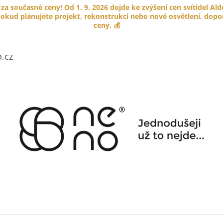
 za současné ceny! Od 1. 9. 2026 dojde ke zvýšení cen svítidel Al
okud plánujete projekt, rekonstrukci nebo nové osvětlení, doporu
ceny. 💰
CO POTŘEBUJETE NAJÍT?
.cz
HLEDAT
DOPORUČUJEME
PORCELÁNOVÉ TLAČÍTKO GARBY
KABELOVÁ ÚCH
COLONIAL
HNĚDÁ