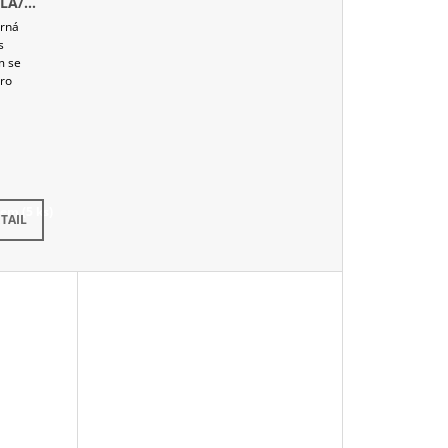
LÁ/
erná
s
m se
pro
dem
(5 ks)
TAIL