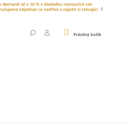
do Bernardi až o 10 % v důsledku rostoucích cen
čujeme objednat co nedříve a zajistit si stávající
NÁKUPNÍ
HLEDAT
KOŠÍK
Prázdný košík
PŘIHLÁŠENÍ
YTKA PORCELÁNOVÁ