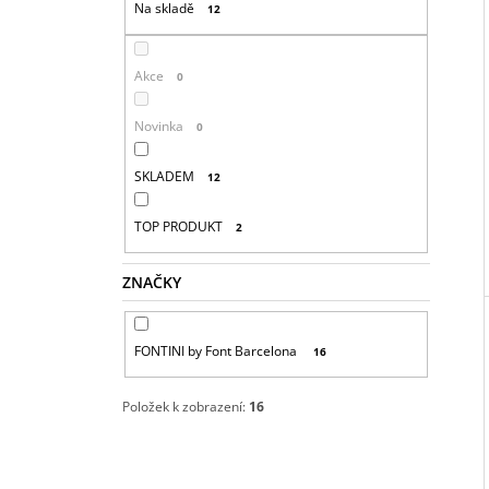
N
Na skladě
12
N
Í
Akce
0
P
A
Novinka
0
N
E
SKLADEM
12
L
TOP PRODUKT
2
ZNAČKY
FONTINI by Font Barcelona
16
Položek k zobrazení:
16