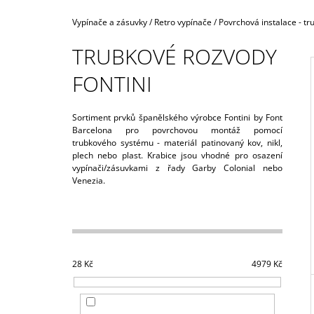
160,40 Kč
Domů
Vypínače a zásuvky
/
Retro vypínače
/
Povrchová instalace - tr
TRUBKOVÉ ROZVODY
FONTINI
I
Sortiment prvků španělského výrobce Fontini by Font
Barcelona pro povrchovou montáž pomocí
trubkového systému - materiál patinovaný kov, nikl,
plech nebo plast. Krabice jsou vhodné pro osazení
vypínači/zásuvkami z řady Garby Colonial nebo
Venezia.
P
O
S
T
28
Kč
4979
Kč
R
A