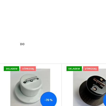
789,30 Kč
45,30 Kč
DO
V
SKLADEM
VÝPRODEJ
SKLADEM
VÝPRODEJ
Ý
P
S
P
–70 %
R