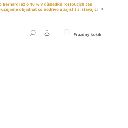
do Bernardi až o 10 % v důsledku rostoucích cen
čujeme objednat co nedříve a zajistit si stávající
NÁKUPNÍ
HLEDAT
KOŠÍK
Prázdný košík
PŘIHLÁŠENÍ
YTKA PORCELÁNOVÁ