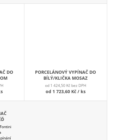
AČ DO
PORCELÁNOVÝ VYPÍNAČ DO
ROM
BÍLÝ/KLIČKA MOSAZ
PH
od 1 424,50 Kč bez DPH
ks
od
1 723,60 Kč
/ ks
NAČ
ĚĎ
Fontini
a
pínání