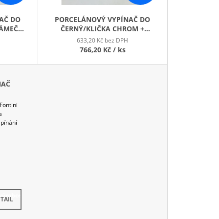
O
D
AČ DO
PORCELÁNOVÝ VYPÍNAČ DO
U
RÁMEČEK
ČERNÝ/KLIČKA CHROM +
K
DEJ
RÁMEČEK ČERNÝ PORC.
633,20 Kč bez DPH
VÝPRODEJ
T
766,20 Kč
/ ks
Ů
NAČ
Fontini
a
pínání
výrobce
TAIL