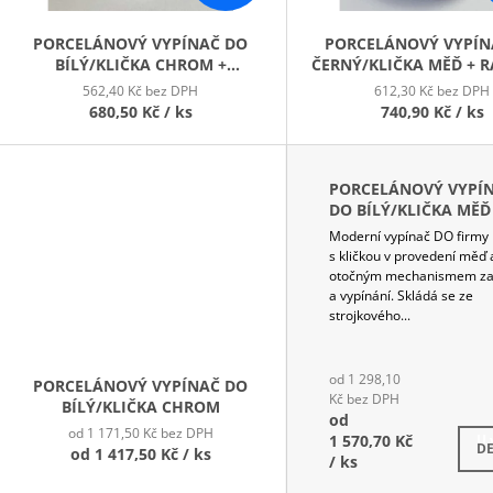
O
D
PORCELÁNOVÝ VYPÍNAČ DO
PORCELÁNOVÝ VYPÍN
BÍLÝ/KLIČKA CHROM +
ČERNÝ/KLIČKA MĚĎ + 
U
RÁMEČEK BÍLÝ PORC. VÝPRODEJ
TMAVÝ BUK VÝPRO
562,40 Kč bez DPH
612,30 Kč bez DPH
K
680,50 Kč
/ ks
740,90 Kč
/ ks
T
Ů
PORCELÁNOVÝ VYPÍ
DO BÍLÝ/KLIČKA MĚĎ
Moderní vypínač DO firmy 
s kličkou v provedení měď 
otočným mechanismem za
a vypínání. Skládá se ze
strojkového...
od 1 298,10
PORCELÁNOVÝ VYPÍNAČ DO
Kč bez DPH
BÍLÝ/KLIČKA CHROM
od
od 1 171,50 Kč bez DPH
1 570,70 Kč
U 
DE
od
1 417,50 Kč
/ ks
/ ks