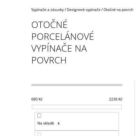
160,40 Kč
Domů
Vypínače a zásuvky
/
Designové vypínače
/
Otočné na povrch
OTOČNÉ
PORCELÁNOVÉ
VYPÍNAČE NA
POVRCH
P
O
S
T
680
Kč
2236
Kč
R
I
A
N
Na skladě
3
N