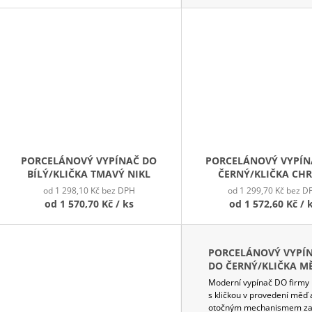
PORCELÁNOVÝ VYPÍNAČ DO
PORCELÁNOVÝ VYPÍN
BÍLÝ/KLIČKA TMAVÝ NIKL
ČERNÝ/KLIČKA CH
od 1 298,10 Kč bez DPH
od 1 299,70 Kč bez D
od
1 570,70 Kč
/ ks
od
1 572,60 Kč
/ 
PORCELÁNOVÝ VYPÍ
DO ČERNÝ/KLIČKA M
Moderní vypínač DO firmy 
s kličkou v provedení měď 
otočným mechanismem za