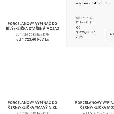
a vypínání. Skládá se ze...
od 1 426,30
Kč bez DPH
PORCELÁNOVÝ VYPÍNAČ DO
od
BÍLÝ/KLIČKA STAŘENÁ MOSAZ
1 725,80 Kč
U 
DE
od 1 424,50 Kč bez DPH
/ ks
od
1 723,60 Kč
/ ks
PORCELÁNOVÝ VYPÍNAČ DO
PORCELÁNOVÝ VYPÍN
ČERNÝ/KLIČKA TMAVÝ NIKL
ČERNÝ/KLIČKA MO
od 1 426,30 Kč bez DPH
od 1 552,70 Kč bez D