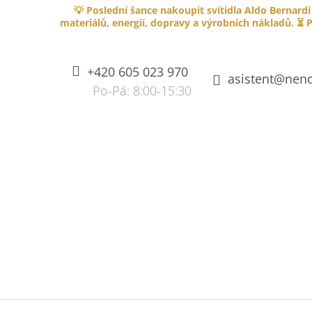
K
Přejít
💡 Poslední šance nakoupit svítidla Aldo Bernardi
na
O
materiálů, energií, dopravy a výrobních nákladů. ⏳ P
ZPĚT
ZPĚT
obsah
DO
DO
Š
OBCHODU
OBCHODU
Í
+420 605 023 970
K
asistent@neno
SPLÉTANÝ KABEL PVC 750V S
OHNIVZDORNOU IZOLACÍ - HNĚDÝ