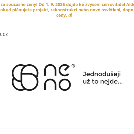
 za současné ceny! Od 1. 9. 2026 dojde ke zvýšení cen svítidel Al
okud plánujete projekt, rekonstrukci nebo nové osvětlení, doporu
ceny. 💰
CO POTŘEBUJETE NAJÍT?
.cz
HLEDAT
DOPORUČUJEME
PORCELÁNOVÉ TLAČÍTKO GARBY
KABELOVÁ ÚCH
COLONIAL
HNĚDÁ