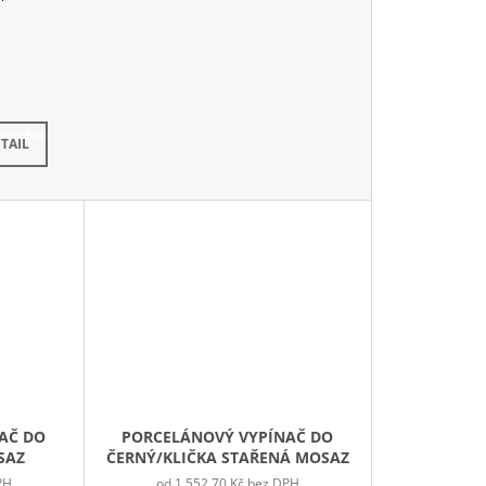
výrobce
TAIL
AČ DO
PORCELÁNOVÝ VYPÍNAČ DO
SAZ
ČERNÝ/KLIČKA STAŘENÁ MOSAZ
PH
od 1 552,70 Kč bez DPH