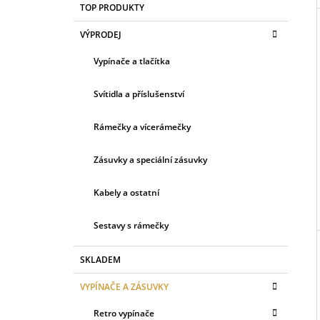
TOP PRODUKTY
E
G
VÝPRODEJ
O
R
Vypínače a tlačítka
I
E
Svítidla a příslušenství
Rámečky a vícerámečky
Zásuvky a speciální zásuvky
Kabely a ostatní
Sestavy s rámečky
SKLADEM
VYPÍNAČE A ZÁSUVKY
Retro vypínače