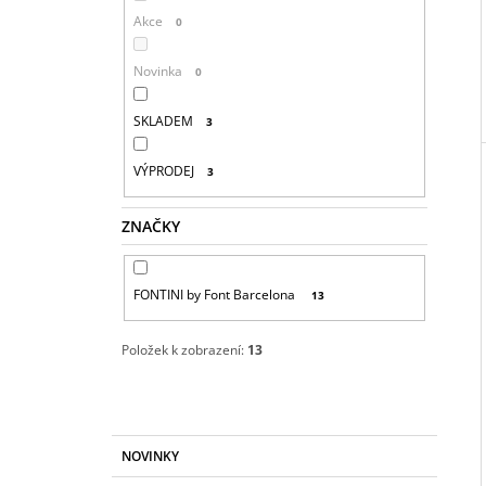
Í
Akce
0
P
A
Novinka
0
N
E
SKLADEM
3
L
VÝPRODEJ
3
ZNAČKY
FONTINI by Font Barcelona
13
Položek k zobrazení:
13
K
Přeskočit
NOVINKY
A
kategorie
T