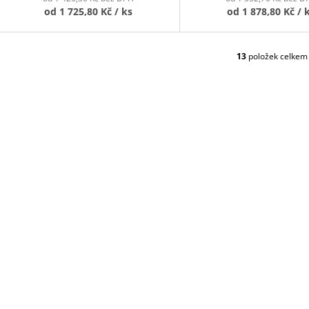
od
1 725,80 Kč
/ ks
od
1 878,80 Kč
/ 
13
položek celkem
O
V
L
Á
D
A
C
Í
P
R
V
K
Y
V
Ý
P
I
S
U