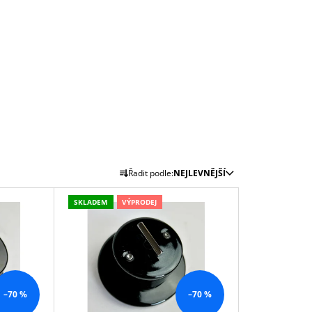
Ř
Řadit podle:
NEJLEVNĚJŠÍ
A
Z
SKLADEM
VÝPRODEJ
E
N
Í
P
R
–70 %
–70 %