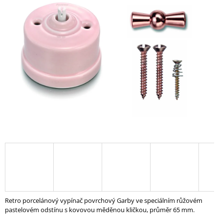
A
J
Í
T
?
HLEDAT
D
O
P
O
R
U
Retro porcelánový vypínač povrchový Garby ve speciálním růžovém
Č
pastelovém odstínu s kovovou měděnou kličkou, průměr 65 mm.
U