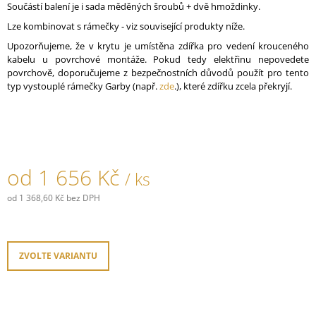
Součástí balení je i sada měděných šroubů + dvě hmoždinky.
J
E
Lze kombinovat s rámečky - viz související produkty níže.
M
Upozorňujeme, že v krytu je umístěna zdířka pro vedení krouceného
E
kabelu u povrchové montáže. Pokud tedy elektřinu nepovedete
povrchově, doporučujeme z bezpečnostních důvodů použít pro tento
RÁMEČEK
typ vystouplé rámečky Garby (např.
zde
.), které zdířku zcela překryjí.
GARBY
COLONIAL
PORCELÁNOVÝ/
ČERNÁ
777,40
Kč
od
1 656 Kč
/ ks
od
1 368,60 Kč
bez DPH
Měrná
cena:
ZVOLTE VARIANTU