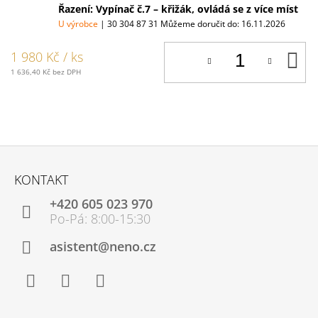
Řazení: Vypínač č.7 – křižák, ovládá se z více míst
U výrobce
| 30 304 87 31
Můžeme doručit do:
16.11.2026
D
1 980 Kč
/ ks
K
1 636,40 Kč bez DPH
Z
Á
KONTAKT
P
+420 605 023 970
A
T
Í
asistent@neno.cz
Facebook
Instagram
YouTube