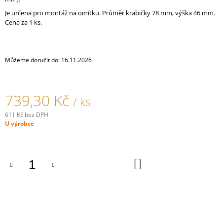
J
Je určena pro montáž na omítku. Průměr krabičky 78 mm, výška 46 mm.
E
Cena za 1 ks.
M
E
SPLÉTANÝ
Můžeme doručit do:
16.11.2026
KABEL
PVC
750V
S
739,30 Kč
/ ks
OHNIVZDORNOU
IZOLACÍ
611 Kč bez DPH
-
Měrná
U výrobce
HNĚDÝ
cena:
160,40
Kč
DO
KOŠÍKU