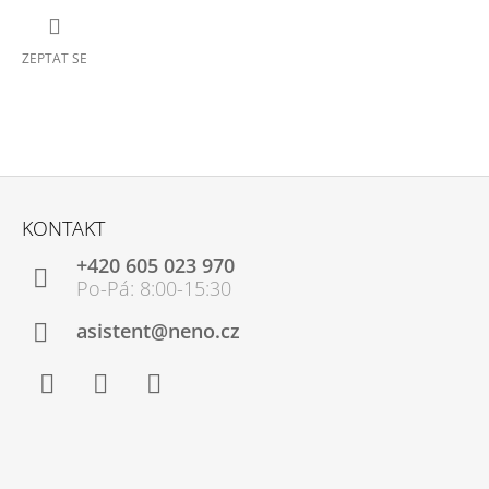
ZEPTAT SE
Z
Á
KONTAKT
P
+420 605 023 970
A
T
Í
asistent@neno.cz
Facebook
Instagram
YouTube