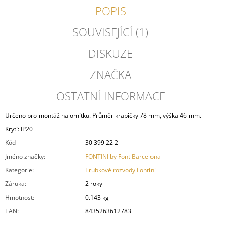
POPIS
SOUVISEJÍCÍ (1)
DISKUZE
ZNAČKA
OSTATNÍ INFORMACE
Určeno pro montáž na omítku. Průměr krabičky 78 mm, výška 46 mm.
Krytí: IP20
Kód
30 399 22 2
Jméno značky
:
FONTINI by Font Barcelona
Kategorie
:
Trubkové rozvody Fontini
Záruka
:
2 roky
Hmotnost
:
0.143 kg
EAN
:
8435263612783