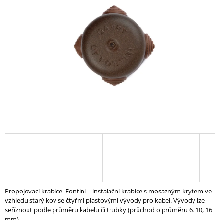
A
J
Í
T
?
HLEDAT
D
O
P
O
R
Propojovací krabice Fontini - instalační krabice s mosazným krytem ve
U
vzhledu starý kov se čtyřmi plastovými vývody pro kabel. Vývody lze
Č
seříznout podle průměru kabelu či trubky (průchod o průměru 6, 10, 16
U
mm).