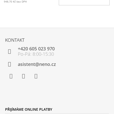
948,70 Kč bez DPH
Z
Á
KONTAKT
P
+420 605 023 970
A
T
Í
asistent@neno.cz
Facebook
Instagram
YouTube
PŘIJÍMÁME ONLINE PLATBY