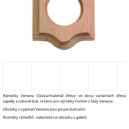
A
J
Í
T
?
HLEDAT
D
O
Rámečky Venezia Clásica/materiál dřevo ve dvou variantách dřeva
P
sapelly a natural buk. Určeno pro výrobky Fontini z řady Venezia.
O
Obrázky s vypínači Venezia jsou pouze ilustrační.
R
U
Rozměry rámečků naleznete na obrázku v galerii.
Č
U