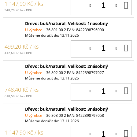
D
1 147,90 Kč
/ ks
K
948,70 Kč bez DPH
Dřevo: buk/natural, Velikost: 1násobný
U výrobce
| 36 801 00 2
EAN:
8422398796990
Můžeme doručit do:
13.11.2026
D
499,20 Kč
/ ks
K
412,60 Kč bez DPH
Dřevo: buk/natural, Velikost: 2násobný
U výrobce
| 36 802 00 2
EAN:
8422398797027
Můžeme doručit do:
13.11.2026
D
748,40 Kč
/ ks
K
618,50 Kč bez DPH
Dřevo: buk/natural, Velikost: 3násobný
U výrobce
| 36 803 00 2
EAN:
8422398797058
Můžeme doručit do:
13.11.2026
D
1 147,90 Kč
/ ks
K