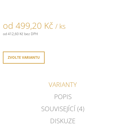
J
E
M
E
od
499,20 Kč
/ ks
RÁMEČEK
od
412,60 Kč
bez DPH
GARBY
Měrná
COLONIAL
cena:
PORCELÁNOVÝ/
ČERNÁ
ZVOLTE VARIANTU
777,40
Kč
VARIANTY
POPIS
SOUVISEJÍCÍ (4)
DISKUZE