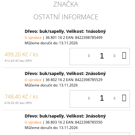
ZNAČKA
OSTATNÍ INFORMACE
Dřevo: buk/sapelly, Velikost: 1násobný
U výrobce
| 36 801 16 2
EAN:
8422398785499
Můžeme doručit do:
13.11.2026
D
499,20 Kč
/ ks
K
412,60 Kč bez DPH
Dřevo: buk/sapelly, Velikost: 2násobný
U výrobce
| 36 802 16 2
EAN:
8422398785529
Můžeme doručit do:
13.11.2026
D
748,40 Kč
/ ks
K
618,50 Kč bez DPH
Dřevo: buk/sapelly, Velikost: 3násobný
U výrobce
| 36 803 16 2
EAN:
8422398785550
Můžeme doručit do:
13.11.2026