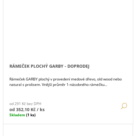
RÁMEČEK PLOCHÝ GARBY - DOPRODEJ
Rámeček GARBY plochý v provedení medové dřevo, old wood nebo
natural s prolisem. Vnější průměr 1-násobného rámečku...
od 291 Kč bez DPH
DE
od
352,10 Kč
/ ks
Skladem
(1 ks)