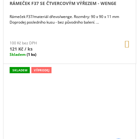
RÁMEČEK F37 SE ČTVERCOVÝM VÝŘEZEM - WENGE
Rámeček F37/materiál dřevo/wenge. Rozměry: 90 x 90 x 11 mm
Doprodej posledního kusu - bez původního balení. ...
DO
100 Kč bez DPH
KO
121 Kč
/ ks
Skladem
(1 ks)
SKLADEM
VÝPRODEJ