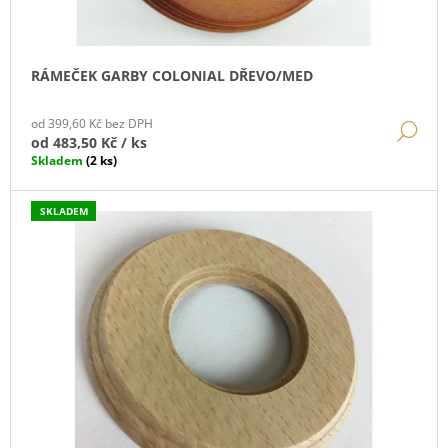
K
T
Ů
RÁMEČEK GARBY COLONIAL DŘEVO/MED
od 399,60 Kč bez DPH
DE
od
483,50 Kč
/ ks
Skladem
(2 ks)
SKLADEM