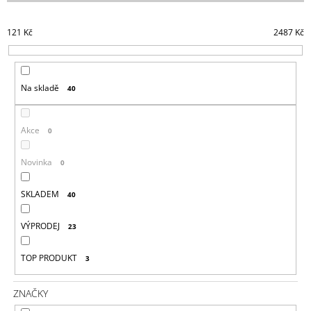
E
J
N
E
121
Kč
2487
Kč
Í
M
E
P
R
RÁMEČEK
Na skladě
40
O
GARBY
COLONIAL
D
PORCELÁNOVÝ/
U
ČERNÁ
Akce
0
K
777,40
Kč
T
Novinka
0
Ů
SKLADEM
40
VÝPRODEJ
23
TOP PRODUKT
3
ZNAČKY