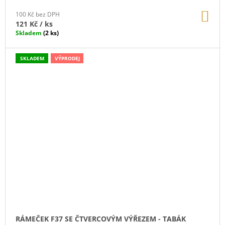
DO
100 Kč bez DPH
KO
121 Kč
/ ks
Skladem
(2 ks)
SKLADEM
VÝPRODEJ
RÁMEČEK F37 SE ČTVERCOVÝM VÝŘEZEM - TABÁK