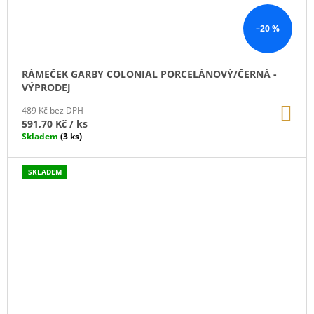
–20 %
RÁMEČEK GARBY COLONIAL PORCELÁNOVÝ/ČERNÁ -
VÝPRODEJ
DO
489 Kč bez DPH
KO
591,70 Kč
/ ks
Skladem
(3 ks)
SKLADEM