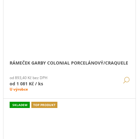
RÁMEČEK GARBY COLONIAL PORCELÁNOVÝ/CRAQUELE
od 893,40 Kč bez DPH
DE
od
1 081 Kč
/ ks
U výrobce
SKLADEM
TOP PRODUKT