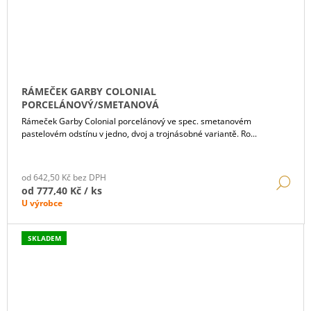
RÁMEČEK GARBY COLONIAL
PORCELÁNOVÝ/SMETANOVÁ
Rámeček Garby Colonial porcelánový ve spec. smetanovém
pastelovém odstínu v jedno, dvoj a trojnásobné variantě. Ro...
od 642,50 Kč bez DPH
DE
od
777,40 Kč
/ ks
U výrobce
SKLADEM