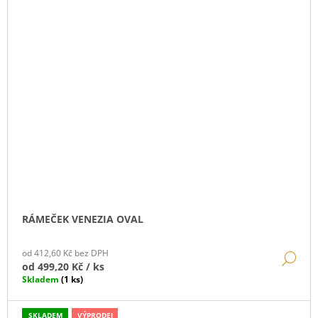
RÁMEČEK VENEZIA OVAL
od 412,60 Kč bez DPH
DE
od
499,20 Kč
/ ks
Skladem
(1 ks)
SKLADEM
VÝPRODEJ