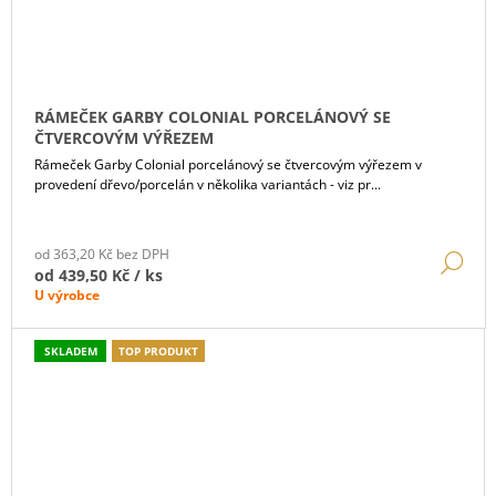
RÁMEČEK GARBY COLONIAL PORCELÁNOVÝ SE
ČTVERCOVÝM VÝŘEZEM
Rámeček Garby Colonial porcelánový se čtvercovým výřezem v
provedení dřevo/porcelán v několika variantách - viz pr...
od 363,20 Kč bez DPH
DE
od
439,50 Kč
/ ks
U výrobce
SKLADEM
TOP PRODUKT