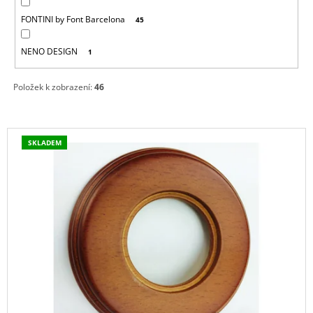
FONTINI by Font Barcelona
45
NENO DESIGN
1
Položek k zobrazení:
46
V
SKLADEM
Ý
P
I
S
P
R
O
D
U