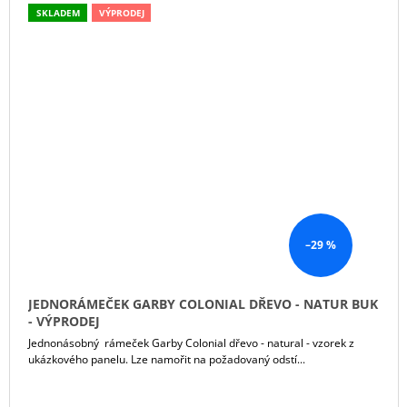
SKLADEM
VÝPRODEJ
–29 %
JEDNORÁMEČEK GARBY COLONIAL DŘEVO - NATUR BUK
- VÝPRODEJ
Jednonásobný rámeček Garby Colonial dřevo - natural - vzorek z
ukázkového panelu. Lze namořit na požadovaný odstí...