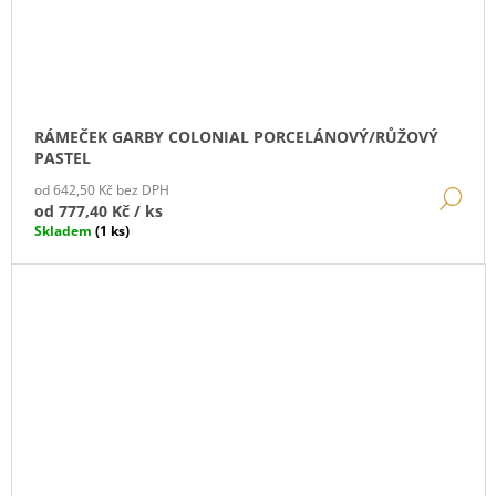
RÁMEČEK GARBY COLONIAL PORCELÁNOVÝ/RŮŽOVÝ
PASTEL
od 642,50 Kč bez DPH
DE
od
777,40 Kč
/ ks
Skladem
(1 ks)