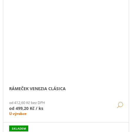
RÁMEČEK VENEZIA CLÁSICA
od 412,60 Kč bez DPH
DE
od
499,20 Kč
/ ks
U výrobce
SKLADEM