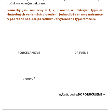
ručně malovaným dekorem.
A
Rámečky jsou nabízeny v 1, 2, 3 anebo u některých typů až
J
4násobných variantách provedení. Jednotlivé varianty naleznete
Í
v podrobné nabídce po rozkliknutí vybraného typu rámečku.
T
?
PORCELÁNOVÉ
DŘEVĚNÉ
HLEDAT
D
KOVOVÉ
O
P
O
Ř
Řadit podle:
DOPORUČUJEME
R
A
U
Z
Č
U