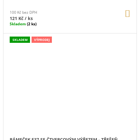
DO
100 Kč bez DPH
KO
121 Kč
/ ks
Skladem
(2 ks)
SKLADEM
VÝPRODEJ
RÁMEČEK F37 SE ČTVERCOVÝM VÝŘEZEM - TŘEŠEŇ