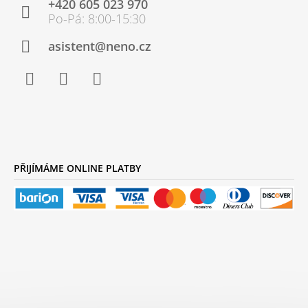
+420 605 023 970
A
T
Í
asistent@neno.cz
Facebook
Instagram
YouTube
PŘIJÍMÁME ONLINE PLATBY