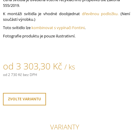
J
555/2019.
E
K montáži svítidla je vhodné doobjednat
dřevěnou podložku.
(Není
M
součástí výrobku.)
E
Toto svítidlo lze
kombinovat s vypínači Fontini
.
PORCELÁNOVÉ
Fotografie produktu je pouze ilustrativní.
TLAČÍTKO
GARBY
COLONIAL
789,30
od
3 303,30 Kč
Kč
/ ks
od
2 730 Kč
bez DPH
Měrná
cena:
ZVOLTE VARIANTU
VARIANTY