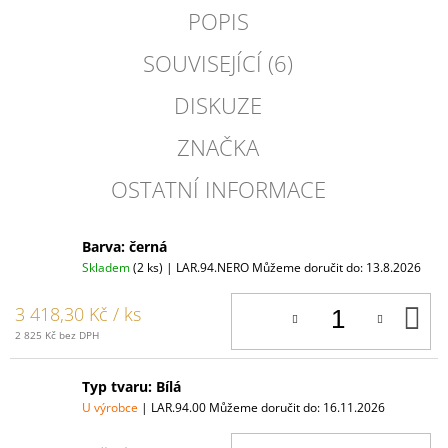
POPIS
SOUVISEJÍCÍ (6)
DISKUZE
ZNAČKA
OSTATNÍ INFORMACE
Barva: černá
Skladem
(2 ks)
| LAR.94.NERO
Můžeme doručit do:
13.8.2026
D
3 418,30 Kč
/ ks
K
2 825 Kč bez DPH
Typ tvaru: Bílá
U výrobce
| LAR.94.00
Můžeme doručit do:
16.11.2026