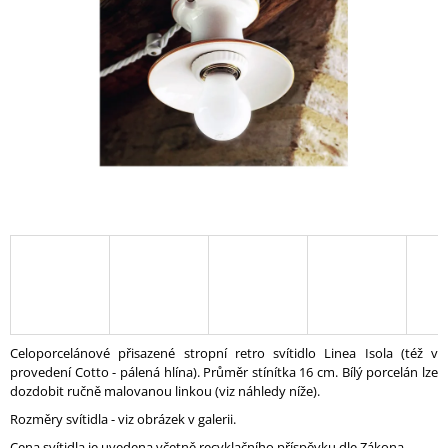
A
J
Í
T
?
HLEDAT
D
O
P
Celoporcelánové přisazené stropní retro svítidlo Linea Isola (též v
O
provedení Cotto - pálená hlína). Průměr stínítka 16 cm. Bílý porcelán lze
R
dozdobit ručně malovanou linkou (viz náhledy níže).
U
Rozměry svítidla - viz obrázek v galerii.
Č
U
Cena svítidla je uvedena včetně recyklačního příspěvku dle Zákona