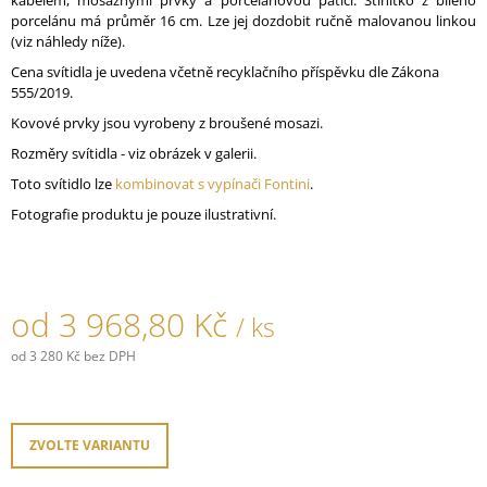
kabelem, mosaznými prvky a porcelánovou paticí. Stínítko z bílého
J
porcelánu má průměr 16 cm. Lze jej dozdobit ručně malovanou linkou
E
(viz náhledy níže).
M
Cena svítidla je uvedena včetně recyklačního příspěvku dle Zákona
E
555/2019.
Kovové prvky jsou vyrobeny z broušené mosazi.
PORCELÁNOVÉ
TLAČÍTKO
Rozměry svítidla - viz obrázek v galerii.
GARBY
COLONIAL
Toto svítidlo lze
kombinovat s vypínači Fontini
.
789,30
Fotografie produktu je pouze ilustrativní.
Kč
od
3 968,80 Kč
/ ks
od
3 280 Kč
bez DPH
Měrná
cena:
ZVOLTE VARIANTU