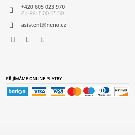
P
+420 605 023 970
A
T
Í
asistent@neno.cz
Facebook
Instagram
YouTube
PŘIJÍMÁME ONLINE PLATBY