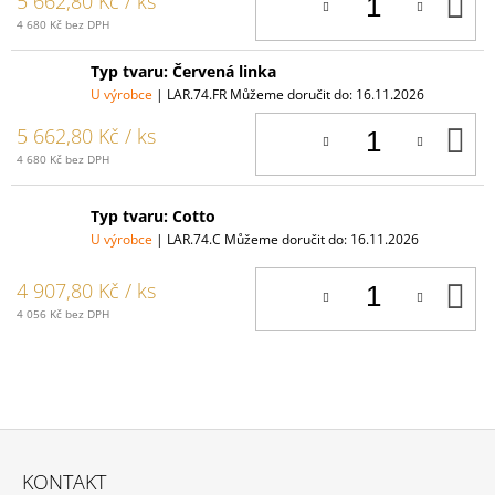
D
5 662,80 Kč
/ ks
K
4 680 Kč bez DPH
Typ tvaru: Červená linka
U výrobce
| LAR.74.FR
Můžeme doručit do:
16.11.2026
D
5 662,80 Kč
/ ks
K
4 680 Kč bez DPH
Typ tvaru: Cotto
U výrobce
| LAR.74.C
Můžeme doručit do:
16.11.2026
D
4 907,80 Kč
/ ks
K
4 056 Kč bez DPH
Z
Á
KONTAKT