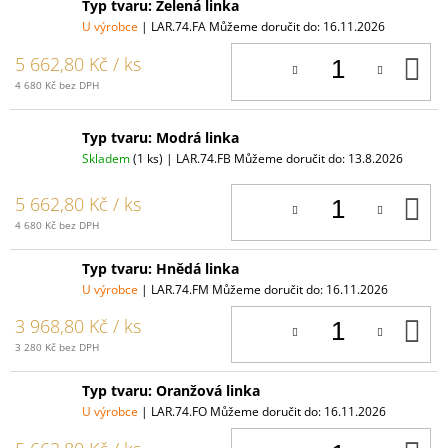
Typ tvaru: Zelená linka
U výrobce
| LAR.74.FA
Můžeme doručit do:
16.11.2026
D
5 662,80 Kč
/ ks
K
4 680 Kč bez DPH
Typ tvaru: Modrá linka
Skladem
(1 ks)
| LAR.74.FB
Můžeme doručit do:
13.8.2026
D
5 662,80 Kč
/ ks
K
4 680 Kč bez DPH
Typ tvaru: Hnědá linka
U výrobce
| LAR.74.FM
Můžeme doručit do:
16.11.2026
D
3 968,80 Kč
/ ks
K
3 280 Kč bez DPH
Typ tvaru: Oranžová linka
U výrobce
| LAR.74.FO
Můžeme doručit do:
16.11.2026