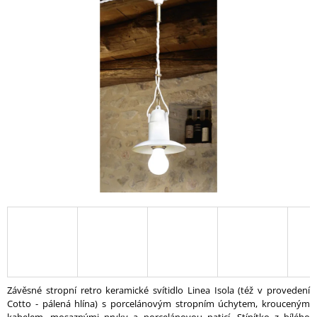
A
J
Í
T
?
HLEDAT
D
O
P
O
R
U
Závěsné stropní retro keramické svítidlo Linea Isola (též v provedení
Č
Cotto - pálená hlína) s porcelánovým stropním úchytem, krouceným
U