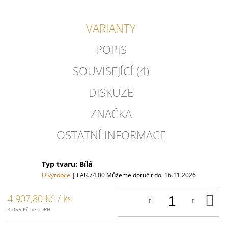
VARIANTY
POPIS
SOUVISEJÍCÍ (4)
DISKUZE
ZNAČKA
OSTATNÍ INFORMACE
Typ tvaru: Bílá
U výrobce
| LAR.74.00
Můžeme doručit do:
16.11.2026
D
4 907,80 Kč
/ ks
K
4 056 Kč bez DPH