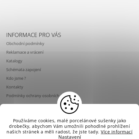
INFORMACE PRO VÁS
Obchodní podmínky
Reklamace a vrácení
Katalogy
Schémata zapojení
Kdo jsme ?
Kontakty
Podmínky ochrany osobních údajů
💡 Poslední šance nakoupit svítidla Aldo Bernardi za
Používáme cookies, malé porcelánové sušenky jako
© 2026 NeNo design. Všechna práva vyhrazena.
Vytvořil Shoptet
současné ceny! Od 1. 9. 2026 dojde ke zvýšení cen
drobečky, abychom Vám umožnili pohodlné prohlížení
Upravit nastavení cookies
svítidel Aldo Bernardi až o 10 % v důsledku
našich stránek a měli radost, že jste tady.
Více informací
rostoucích cen materiálů, energií, dopravy a
Nastavení