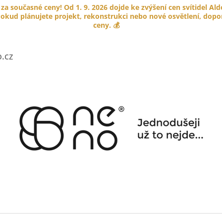
 za současné ceny! Od 1. 9. 2026 dojde ke zvýšení cen svítidel Al
okud plánujete projekt, rekonstrukci nebo nové osvětlení, doporu
ceny. 💰
CO POTŘEBUJETE NAJÍT?
.cz
HLEDAT
DOPORUČUJEME
PORCELÁNOVÉ TLAČÍTKO GARBY
KABELOVÁ ÚCH
COLONIAL
HNĚDÁ