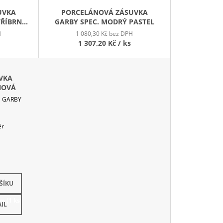
UVKA
PORCELÁNOVÁ ZÁSUVKA
TŘÍBRNÝ
GARBY SPEC. MODRÝ PASTEL
H
1 080,30 Kč bez DPH
1 307,20 Kč
/ ks
VKA
NOVÁ
a GARBY
ěr
ŠÍKU
em
(1 ks)
IL