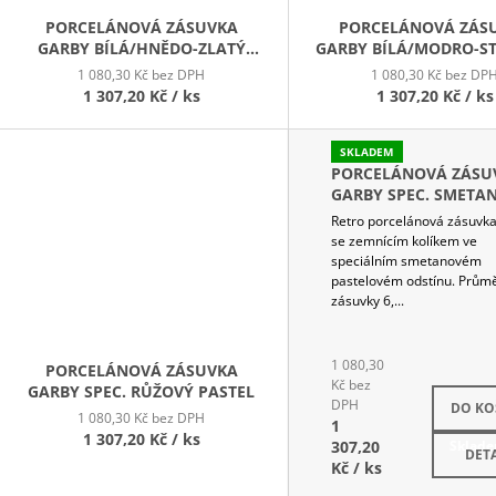
PORCELÁNOVÁ ZÁSUVKA
PORCELÁNOVÁ ZÁS
GARBY BÍLÁ/HNĚDO-ZLATÝ
GARBY BÍLÁ/MODRO-S
DEKOR
DEKOR
1 080,30 Kč bez DPH
1 080,30 Kč bez DP
1 307,20 Kč
/ ks
1 307,20 Kč
/ ks
SKLADEM
PORCELÁNOVÁ ZÁSU
GARBY SPEC. SMETA
Retro porcelánová zásuvk
se zemnícím kolíkem ve
speciálním smetanovém
pastelovém odstínu. Prům
zásuvky 6,...
1 080,30
PORCELÁNOVÁ ZÁSUVKA
Kč bez
GARBY SPEC. RŮŽOVÝ PASTEL
DPH
DO KO
1 080,30 Kč bez DPH
1
1 307,20 Kč
/ ks
307,20
Sklad
DETA
Kč
/ ks