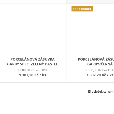
TOP PRODUKT
PORCELÁNOVÁ ZÁSUVKA
PORCELÁNOVÁ ZÁS
GARBY SPEC. ZELENÝ PASTEL
GARBY/ČERNÁ
1 080,30 Kč bez DPH
1 080,30 Kč bez DP
1 307,20 Kč
/ ks
1 307,20 Kč
/ ks
13
položek celkem
O
V
L
Á
D