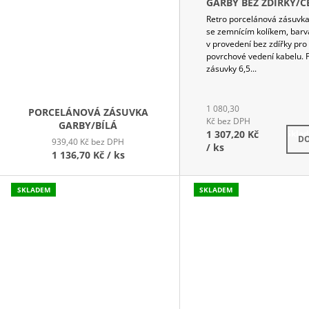
GARBY BEZ ZDÍŘKY/
Retro porcelánová zásuvk
se zemnícím kolíkem, barv
v provedení bez zdířky pro
povrchové vedení kabelu.
zásuvky 6,5...
1 080,30
PORCELÁNOVÁ ZÁSUVKA
Kč bez DPH
GARBY/BÍLÁ
1 307,20 Kč
Skla
DO
939,40 Kč bez DPH
/ ks
1 136,70 Kč
/ ks
SKLADEM
SKLADEM