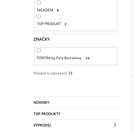
N
E
SKLADEM
8
L
TOP PRODUKT
2
ZNAČKY
FONTINI by Font Barcelona
13
Položek k zobrazení:
13
K
Přeskočit
NOVINKY
A
kategorie
T
TOP PRODUKTY
E
G
VÝPRODEJ
O
R