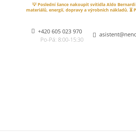
K
Přejít
💡 Poslední šance nakoupit svítidla Aldo Bernardi
na
O
materiálů, energií, dopravy a výrobních nákladů. ⏳ P
ZPĚT
ZPĚT
obsah
DO
DO
Š
OBCHODU
OBCHODU
Í
+420 605 023 970
K
asistent@neno
SPLÉTANÝ KABEL PVC 750V S
OHNIVZDORNOU IZOLACÍ - HNĚDÝ