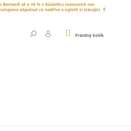
do Bernardi až o 10 % v důsledku rostoucích cen
čujeme objednat co nedříve a zajistit si stávající
NÁKUPNÍ
HLEDAT
KOŠÍK
Prázdný košík
PŘIHLÁŠENÍ
YTKA PORCELÁNOVÁ