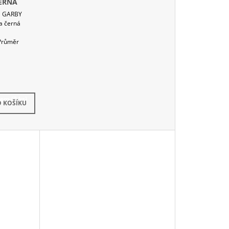
ČERNÁ
a GARBY
a černá
 Průměr
dem
(2 ks)
 KOŠÍKU