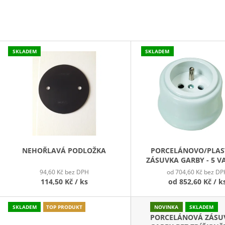
789,30 Kč
45,30 Kč
V
SKLADEM
SKLADEM
Ý
P
S
P
R
O
D
NEHOŘLAVÁ PODLOŽKA
PORCELÁNOVO/PLA
ZÁSUVKA GARBY - 5 V
U
94,60 Kč bez DPH
od 704,60 Kč bez DP
K
114,50 Kč
/ ks
od
852,60 Kč
/ k
T
Ů
SKLADEM
TOP PRODUKT
NOVINKA
SKLADEM
PORCELÁNOVÁ ZÁSU