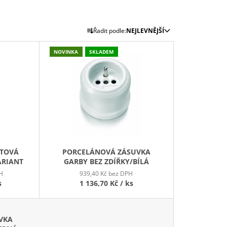
Ř
Řadit podle:
NEJLEVNĚJŠÍ
A
Z
NOVINKA
SKLADEM
E
N
Í
P
R
O
D
STOVÁ
PORCELÁNOVÁ ZÁSUVKA
U
ARIANT
GARBY BEZ ZDÍŘKY/BÍLÁ
K
H
939,40 Kč bez DPH
T
s
1 136,70 Kč
/ ks
Ů
VKA