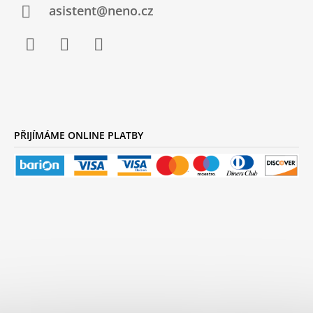
Í
V
asistent@neno.cz
Ý
P
I
S
Facebook
Instagram
YouTube
U
PŘIJÍMÁME ONLINE PLATBY