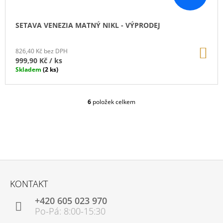
SETAVA VENEZIA MATNÝ NIKL - VÝPRODEJ
DO
826,40 Kč bez DPH
KO
999,90 Kč
/ ks
Skladem
(2 ks)
6
položek celkem
O
V
L
Á
D
A
C
Z
Í
Á
P
KONTAKT
P
R
V
+420 605 023 970
A
K
T
Y