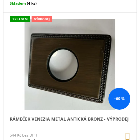
Skladem
(4 ks)
SKLADEM
VÝPRODEJ
–60 %
RÁMEČEK VENEZIA METAL ANTICKÁ BRONZ - VÝPRODEJ
DO
644 Kč bez DPH
KO