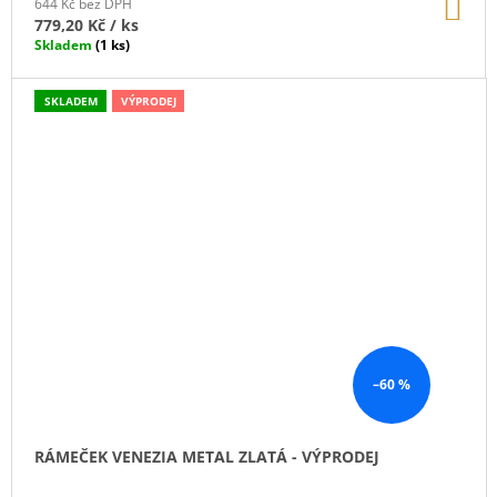
DO
644 Kč bez DPH
KO
779,20 Kč
/ ks
Skladem
(1 ks)
SKLADEM
VÝPRODEJ
–60 %
RÁMEČEK VENEZIA METAL ZLATÁ - VÝPRODEJ