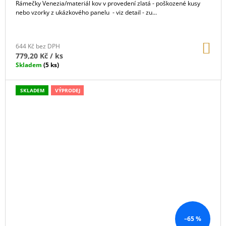
Rámečky Venezia/materiál kov v provedení zlatá - poškozené kusy
nebo vzorky z ukázkového panelu - viz detail - zu...
DO
644 Kč bez DPH
KO
779,20 Kč
/ ks
Skladem
(5 ks)
SKLADEM
VÝPRODEJ
–65 %