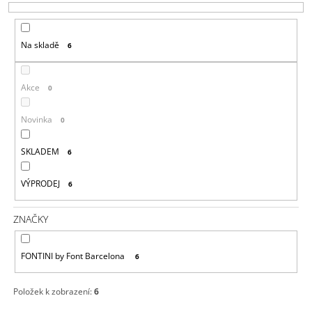
P
A
R
J
Na skladě
6
O
Í
D
T
U
?
Akce
0
K
T
Novinka
0
Ů
SKLADEM
6
HLEDAT
VÝPRODEJ
6
D
ZNAČKY
O
P
FONTINI by Font Barcelona
O
6
R
U
Položek k zobrazení:
6
Č
U