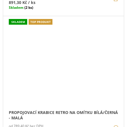
KO
891,30 Kč
/ ks
Skladem
(2 ks)
SKLADEM
TOP PRODUKT
PROPOJOVACÍ KRABICE RETRO NA OMÍTKU BÍLÁ/ČERNÁ
- MALÁ
od 789,40 Kč bez DPH