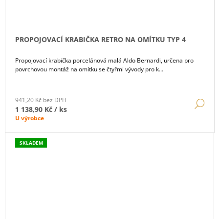
PROPOJOVACÍ KRABIČKA RETRO NA OMÍTKU TYP 4
Propojovací krabička porcelánová malá Aldo Bernardi, určena pro
povrchovou montáž na omítku se čtyřmi vývody pro k...
941,20 Kč bez DPH
DE
1 138,90 Kč
/ ks
U výrobce
SKLADEM