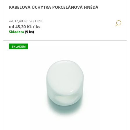
Ů
KABELOVÁ ÚCHYTKA PORCELÁNOVÁ HNĚDÁ
od 37,40 Kč bez DPH
DE
od
45,30 Kč
/ ks
Skladem
(9 ks)
SKLADEM