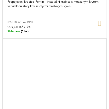
Propojovací krabice Fontini - instalační krabice s mosazným krytem
ve vzhledu starý kov se čtyřmi plastovými vývo...
DO
824,50 Kč bez DPH
KO
997,60 Kč
/ ks
Skladem
(1 ks)