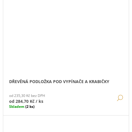
DŘEVĚNÁ PODLOŽKA POD VYPÍNAČE A KRABIČKY
od 235,30 Kč bez DPH
DE
od
284,70 Kč
/ ks
Skladem
(2 ks)