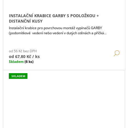
INSTALAČNÍ KRABICE GARBY S PODLOŽKOU +
DISTANČNÍ KUSY
Instalační krabice pro povrchovou montáž vypínačů GARBY
(podomítkové vedení nebo vedení v dutých stěnách a příčká...
od 56 Kč bez DPH
DE
od
67,80 Kč
/ ks
Skladem
(6 ks)
SKLADEM