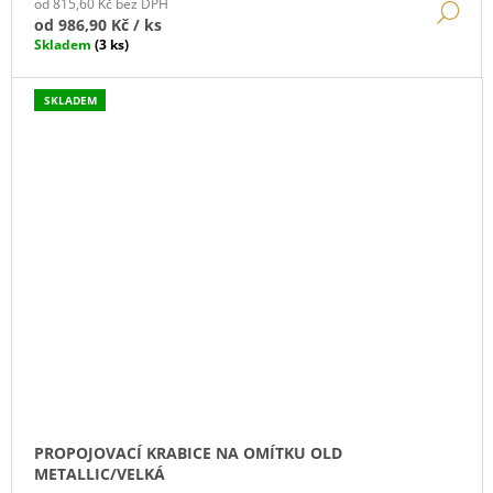
od 815,60 Kč bez DPH
DE
od
986,90 Kč
/ ks
Skladem
(3 ks)
SKLADEM
PROPOJOVACÍ KRABICE NA OMÍTKU OLD
METALLIC/VELKÁ