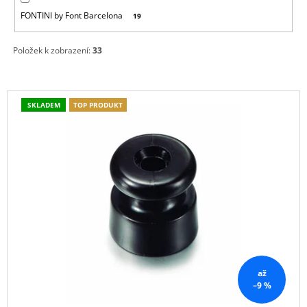
J
FONTINI by Font Barcelona
19
E
M
E
Položek k zobrazení:
33
PORCELÁNOVÉ
TLAČÍTKO
V
GARBY
SKLADEM
TOP PRODUKT
Ý
COLONIAL
P
789,30
Kč
I
S
P
R
O
D
U
K
až
–9 %
T