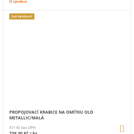
U výrobce
TOP PRODUKT
PROPOJOVACÍ KRABICE NA OMÍTKU OLD
METALLIC/MALÁ
DO
611 Kč bez DPH
KO
739,30 Kč
/ ks