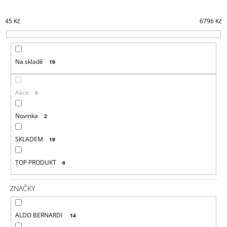
E
A
N
45
Kč
6796
Kč
J
Í
Í
P
T
R
Na skladě
?
19
O
D
U
Akce
0
K
T
Novinka
2
HLEDAT
Ů
SKLADEM
19
D
TOP PRODUKT
6
O
P
O
ZNAČKY
R
U
ALDO BERNARDI
Č
14
U