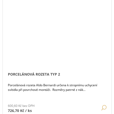
PORCELÁNOVÁ ROZETA TYP 2
Porcelánová rozeta Aldo Bernardi určena k stropnímu uchycení
svítidla při povrchové montáži. Rozměry patrné z nák...
600,60 Kč bez DPH
DE
726,70 Kč
/ ks