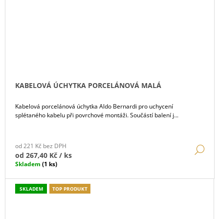
KABELOVÁ ÚCHYTKA PORCELÁNOVÁ MALÁ
Kabelová porcelánová úchytka Aldo Bernardi pro uchycení
splétaného kabelu při povrchové montáži. Součástí balení j...
od 221 Kč bez DPH
DE
od
267,40 Kč
/ ks
Skladem
(1 ks)
SKLADEM
TOP PRODUKT